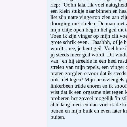
riep: "Oohh lala...ik voel nattighe
een klein stukje naar binnen en haa
liet zijn natte vingertop zien aan zi
doorging met strelen. De man met z
mijn clitje open begon het geil uit 
Toen ik zijn vinger op mijn clit voe
grote schrik even. "Jaaahhh, of je he
wordt...nee, je bent geil. Voel hoe 
jij steeds meer geil wordt. Dit vindt 
van" en hij streelde in een heel rust
strelen van mijn tepels, een vinger o
praten zorgden ervoor dat ik steeds
ook niet tegen! Mijn neusvleugels 
linkerbeen trilde enorm en ik snoof
wist dat ik een orgasme niet tegen
proberen het zoveel mogelijk 'in stil
al te lang meer en dan voel ik de 
benen en mijn buik en even later k
buiten.