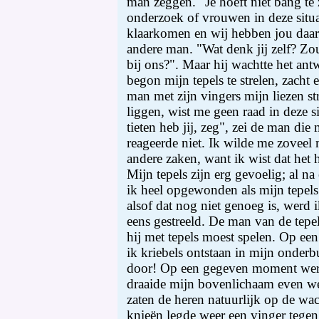
man zeggen. "Je hoeft niet bang te 
onderzoek of vrouwen in deze situ
klaarkomen en wij hebben jou daar
andere man. "Wat denk jij zelf? Z
bij ons?". Maar hij wachtte het antw
begon mijn tepels te strelen, zacht e
man met zijn vingers mijn liezen str
liggen, wist me geen raad in deze si
tieten heb jij, zeg", zei de man die 
reageerde niet. Ik wilde me zoveel
andere zaken, want ik wist dat het 
Mijn tepels zijn erg gevoelig; al n
ik heel opgewonden als mijn tepels
alsof dat nog niet genoeg is, werd 
eens gestreeld. De man van de tepe
hij met tepels moest spelen. Op e
ik kriebels ontstaan in mijn onderb
door! Op een gegeven moment werd
draaide mijn bovenlichaam even we
zaten de heren natuurlijk op de wa
knieën legde weer een vinger tege