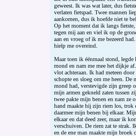
geweest. Ik was wat later, dus fiets
verlaten fietspad. Twee mannen li
aankomen, dus ik hoefde niet te bel
Op het moment dat ik langs fietste,
tegen mij aan en viel ik op de gr
aan en vroeg of ik me bezeerd had.
hielp me overeind.
Maar toen ik éénmaal stond, legde 
mond en nam me mee het dijkje af
vlot achteraan. Ik had meteen door 
schopte en sloeg om me heen. De 
mond had, verstevigde zijn greep o
mijn armen gekneld zaten tussen zij
twee pakte mijn benen en nam ze o
hand maakte hij zijn riem los, trok 
daarmee mijn benen bij elkaar. Mij
elkaar en dat deed zeer, maar ik ko
verschuiven. De riem zat te strak.
en de ene man maakte mijn broek o