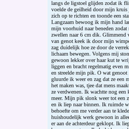
langs de ligstoel glijden zodat ik f
voelde de geilheid door mijn kruis
zich op te richten en toonde een s
Langzaam bewoog ik mijn hand lan
mijn voorhuid naar beneden zodat 
zwellen naar 6 cm dik. Glimmend va
van genot keek ik door mijn wimpe
zag duidelijk hoe ze door de verrek
lichaam bewegen. Volgens mij stond
gewoon lekker over haar kut te wrij
liggen en bracht regelmatig even m
en streelde mijn pik. O wat genoot 
gluurde ik weer en zag dat ze een m
het maken was, tjee dat mens maak
ze verdwenen. Ik wachtte nog een k
meer. Mijn pik slonk weer tot een z
en ik liep naar binnen. Ik ruimde w
behoefte om me verder aan te klede
huishoudelijk werk gewoon in alle
er aan de achterdeur geklopt. Ik lie