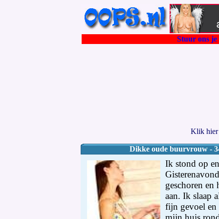
Stuur ons je 
Klik hie
Dikke oude buurvrouw - 34
Ik stond op en
Gisterenavond
geschoren en h
aan. Ik slaap a
fijn gevoel en
mijn huis rond