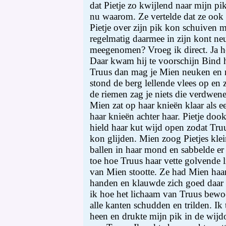
dat Pietje zo kwijlend naar mijn pik
nu waarom. Ze vertelde dat ze ook
Pietje over zijn pik kon schuiven m
regelmatig daarmee in zijn kont neu
meegenomen? Vroeg ik direct. Ja ho
Daar kwam hij te voorschijn Bind h
Truus dan mag je Mien neuken en mi
stond de berg lellende vlees op en 
de riemen zag je niets die verdwene
Mien zat op haar knieën klaar als 
haar knieën achter haar. Pietje do
hield haar kut wijd open zodat Tru
kon glijden. Mien zoog Pietjes kle
ballen in haar mond en sabbelde er
toe hoe Truus haar vette golvende 
van Mien stootte. Ze had Mien haa
handen en klauwde zich goed daar 
ik hoe het lichaam van Truus bewo
alle kanten schudden en trilden. Ik
heen en drukte mijn pik in de wij