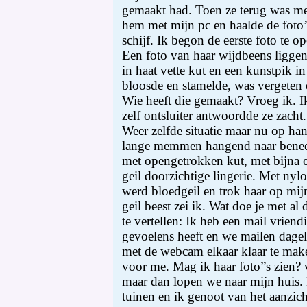
gemaakt had. Toen ze terug was me
hem met mijn pc en haalde de foto’
schijf. Ik begon de eerste foto te o
Een foto van haar wijdbeens liggen
in haat vette kut en een kunstpik in
bloosde en stamelde, was vergeten 
Wie heeft die gemaakt? Vroeg ik. Ik
zelf ontsluiter antwoordde ze zach
Weer zelfde situatie maar nu op ha
lange memmen hangend naar benede
met opengetrokken kut, met bijna e
geil doorzichtige lingerie. Met nylon
werd bloedgeil en trok haar op mij
geil beest zei ik. Wat doe je met al
te vertellen: Ik heb een mail vriendi
gevoelens heeft en we mailen dagel
met de webcam elkaar klaar te make
voor me. Mag ik haar foto”s zien? 
maar dan lopen we naar mijn huis.
tuinen en ik genoot van het aanzicht