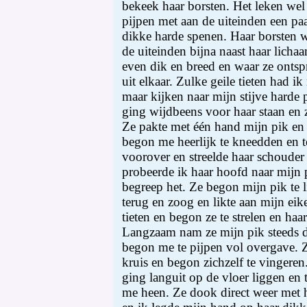
bekeek haar borsten. Het leken we
pijpen met aan de uiteinden een pa
dikke harde spenen. Haar borsten w
de uiteinden bijna naast haar lich
even dik en breed en waar ze onts
uit elkaar. Zulke geile tieten had i
maar kijken naar mijn stijve harde p
ging wijdbeens voor haar staan en z
Ze pakte met één hand mijn pik en
begon me heerlijk te kneedden en t
voorover en streelde haar schouder
probeerde ik haar hoofd naar mijn 
begreep het. Ze begon mijn pik te 
terug en zoog en likte aan mijn eike
tieten en begon ze te strelen en haa
Langzaam nam ze mijn pik steeds d
begon me te pijpen vol overgave. Z
kruis en begon zichzelf te vingeren.
ging languit op de vloer liggen en 
me heen. Ze dook direct weer met 