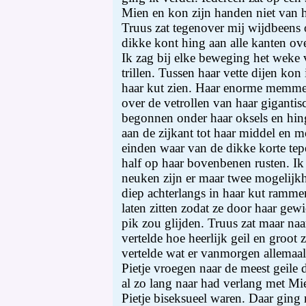
Mien en kon zijn handen niet van ha
Truus zat tegenover mij wijdbeens o
dikke kont hing aan alle kanten ove
Ik zag bij elke beweging het weke 
trillen. Tussen haar vette dijen kon
haar kut zien. Haar enorme memme
over de vetrollen van haar gigantis
begonnen onder haar oksels en hing
aan de zijkant tot haar middel en mo
einden waar van de dikke korte tep
half op haar bovenbenen rusten. Ik 
neuken zijn er maar twee mogelijk
diep achterlangs in haar kut ramme
laten zitten zodat ze door haar gew
pik zou glijden. Truus zat maar naa
vertelde hoe heerlijk geil en groo
vertelde wat er vanmorgen allemaa
Pietje vroegen naar de meest geile d
al zo lang naar had verlang met Mie
Pietje biseksueel waren. Daar ging 