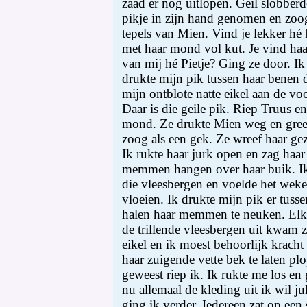
zaad er nog uitlopen. Geil slobberd
pikje in zijn hand genomen en zoog
tepels van Mien. Vind je lekker hé
met haar mond vol kut. Je vind ha
van mij hé Pietje? Ging ze door. Ik
drukte mijn pik tussen haar benen 
mijn ontblote natte eikel aan de voo
Daar is die geile pik. Riep Truus e
mond. Ze drukte Mien weg en greep
zoog als een gek. Ze wreef haar gez
Ik rukte haar jurk open en zag haa
memmen hangen over haar buik. Ik
die vleesbergen en voelde het wek
vloeien. Ik drukte mijn pik er tuss
halen haar memmen te neuken. Elke
de trillende vleesbergen uit kwam z
eikel en ik moest behoorlijk krach
haar zuigende vette bek te laten pl
geweest riep ik. Ik rukte me los en
nu allemaal de kleding uit ik wil ju
ging ik verder. Iedereen zat op een s