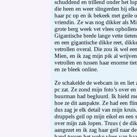
schuddend en trillend onder het lop
die heen en weer slingerden bij elke
haar pc op en ik bekeek met geile 
vriendin. Ze was nog dikker als M
grote berg week vet vlees opbollend
Gigantische brede lange vette tiete
en een gigantische dikke reet, dikk
vetrollen overal. Die zou ik wel ee
Mien, en ik zag mijn pik al wrijve
vetrollen en tussen haar enorme ti
en ze bleek online.
Ze schakelde de webcam in en liet z
pc zat. Ze zond mijn foto’s over en 
buurman had begluurd. Ik hield m
hoe ze dit aanpakte. Ze had een fl
dus zag je elk detail van mijn kruis
druppels geil op mijn eikel en een 
over mijn zak lopen. Truus ( de d
aangezet en ik zag haar geil naar de
hand tussen het weke vlees van haa