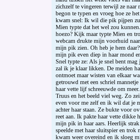
zichzelf te vingeren terwijl ze naar
begon te typen en vroeg hoe ze he
kwam snel: Ik wil die pik pijpen zu
Mien typte dat het wel zou kunnen
hoezo? Kijk maar typte Mien en tr
webcam drukte mijn voorhuid naar ac
mijn pik zien. Oh heb je hem daar
mijn pik even diep in haar mond e
Snel typte ze: Als je snel bent mag 
zal ik je klaar likken. De meiden h
ontmoet maar wisten van elkaar w
getrouwd met een schriel mannetje 
haar vette lijf schreeuwde om meer.
Truus en het beeld viel weg. Zo ze
even voor me zelf en ik wil dat je 
achter haar staan. Ze bukte voor o
reet aan. Ik pakte haar vette dikke
mijn pik in haar aars. Heerlijk stra
speelde met haar sluitspier en trok
kwam weer overeind en ik sloeg mi