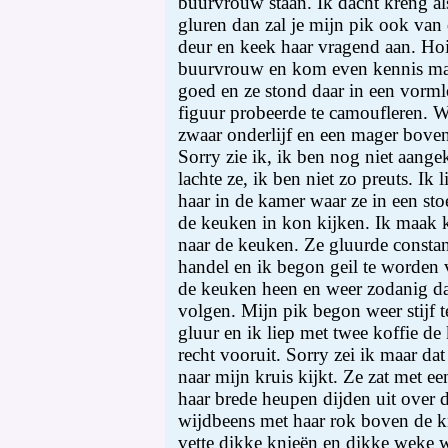
buurvrouw staan. Ik dacht kreng als
gluren dan zal je mijn pik ook van 
deur en keek haar vragend aan. Hoi 
buurvrouw en kom even kennis mak
goed en ze stond daar in een vorml
figuur probeerde te camoufleren. W
zwaar onderlijf en een mager bovenli
Sorry zie ik, ik ben nog niet aangek
lachte ze, ik ben niet zo preuts. Ik 
haar in de kamer waar ze in een sto
de keuken in kon kijken. Ik maak k
naar de keuken. Ze gluurde consta
handel en ik begon geil te worden va
de keuken heen en weer zodanig da
volgen. Mijn pik begon weer stijf 
gluur en ik liep met twee koffie de
recht vooruit. Sorry zei ik maar dat
naar mijn kruis kijkt. Ze zat met e
haar brede heupen dijden uit over de
wijdbeens met haar rok boven de kn
vette dikke knieën en dikke weke 