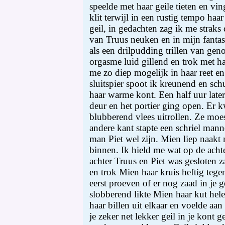
speelde met haar geile tieten en vi
klit terwijl in een rustig tempo haa
geil, in gedachten zag ik me straks d
van Truus neuken en in mijn fantasi
als een drilpudding trillen van gen
orgasme luid gillend en trok met h
me zo diep mogelijk in haar reet e
sluitspier spoot ik kreunend en sc
haar warme kont. Een half uur later
deur en het portier ging open. Er
blubberend vlees uitrollen. Ze moe
andere kant stapte een schriel manne
man Piet wel zijn. Mien liep naakt n
binnen. Ik hield me wat op de acht
achter Truus en Piet was gesloten 
en trok Mien haar kruis heftig teg
eerst proeven of er nog zaad in je ge
slobberend likte Mien haar kut hel
haar billen uit elkaar en voelde aan
je zeker net lekker geil in je kont g