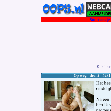
Stuur ons je 
Klik hie
Op weg - deel 2 - 5281
Het hee
eindeli
Na een korte nacht vol dromen ben ik weer vroeg wakker, het is net zes uur geweest. Ik pak mijn toiletspullen en loop naar het toiletgebouw. Na eerst mijn tanden te hebben gepoetst stap ik een douchehokje in. Na een heerlijk opwekkende douche loop ik even later terug naar mijn tentje. Als ik het veldje op loop kom ik twee mannen tegen die in de grote tent achteraan het veldje staan. Met een vriendelijke groet groeten wij elkaar, bij de tent hang ik mijn handdoek over een scheerlijn heen om te drogen. Uit de koelbox pak ik wat te eten, met een boek in de hand en het ontbijt naast me op de tafel ga ik zitten. Ik heb een sportbroekje aan waar ik mijn slip onderuit heb gelaten, een shirtje en meer niet. De zon is al boven de bomen uit gekomen en begint al een heerlijke temperatuur te verspreiden. Als ik het ontbijt op heb loop ik met de afwas even terug naar het toiletgebouw om daar alles te wassen. Onderweg ernaar toe kom ik verschillende mensen tegen, iedereen is vrolijk en vriendelijk. De mannen en de vrouwen die ik tegen kom hebben allemaal heel weinig aan. Bij de vrouwen is het niet meer dan een bikini of een los jurkje waar je gemakkelijk doorheen kunt kijken. De mannen dragen korte sportbroekjes of kleine zwembroekjes. Bij een tweetal mannen kan ik zien dat ze een vrij grote pik hebben, in de zwembroek is een erg grote bobbel te zien, een van die twee mannen wrijft even over zijn kruis waardoor zijn lul een stukje boven de rand uit komt. Zijn ogen vangen die van mij terwijl ik strak naar zijn glimmende eikel kijk. Heel even zie ik in zijn ogen dat hij ervan geniet dan stopt hij zijn lul weer terug in zijn zwembroek. Terug bij de tent zijn Marcel en Erik nog niet op, ik besluit om maar even een rondje over de camping te lopen, mijn shirtje gooi ik op mijn luchtbed. Zodra de tent is afgesloten loop ik het veldje af, het is ondertussen bijna half acht geworden. De camping bestaat uit verschillende veldjes zoals waar ik op sta, de meeste veldjes zijn allemaal vol. Overal zie je mensen vrolijk met elkaar omgaan, het is een zalige tempratuur. Na een uurtje te hebben gelopen kom ik weer terug bij het veldje waar ik op sta, als ik het veldje oploop zie ik net dat Erik zich uitrekt voor de caravan. “Goeden morgen Erik, hoe is het deze morgen? Heb je een beetje lekker geslapen?” “Mogge Ron, ik heb heerlijk geslapen, ik hoop dat jij ook een beetje prettig hebt geslapen.” “Ik heb heel goed geslapen, nog even een fijne droom gehad dus het kan niet stuk vandaag.” Marcel komt ook naar buiten die zi