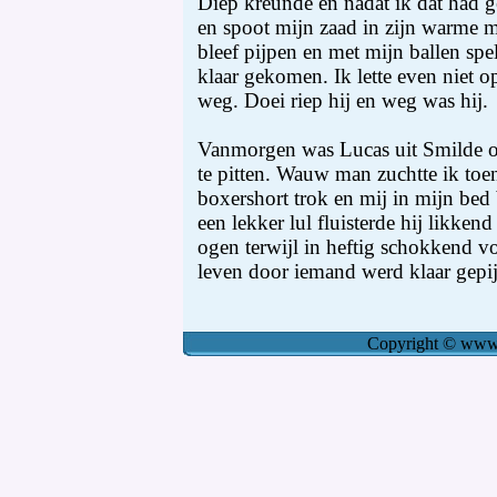
Diep kreunde en nadat ik dat had g
en spoot mijn zaad in zijn warme mo
bleef pijpen en met mijn ballen sp
klaar gekomen. Ik lette even niet op
weg. Doei riep hij en weg was hij.
Vanmorgen was Lucas uit Smilde o
te pitten. Wauw man zuchtte ik toen
boxershort trok en mij in mijn bed 
een lekker lul fluisterde hij likken
ogen terwijl in heftig schokkend vo
leven door iemand werd klaar gepi
Copyright
©
www.