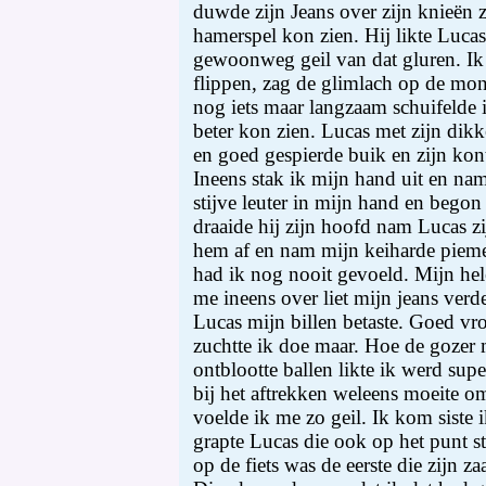
duwde zijn Jeans over zijn knieën z
hamerspel kon zien. Hij likte Lucas
gewoonweg geil van dat gluren. Ik l
flippen, zag de glimlach op de mon
nog iets maar langzaam schuifelde i
beter kon zien. Lucas met zijn dikke
en goed gespierde buik en zijn ko
Ineens stak ik mijn hand uit en nam
stijve leuter in mijn hand en begon
draaide hij zijn hoofd nam Lucas zij
hem af en nam mijn keiharde pieme
had ik nog nooit gevoeld. Mijn hele
me ineens over liet mijn jeans ver
Lucas mijn billen betaste. Goed vroe
zuchtte ik doe maar. Hoe de gozer m
ontblootte ballen likte ik werd su
bij het aftrekken weleens moeite o
voelde ik me zo geil. Ik kom siste 
grapte Lucas die ook op het punt s
op de fiets was de eerste die zijn z