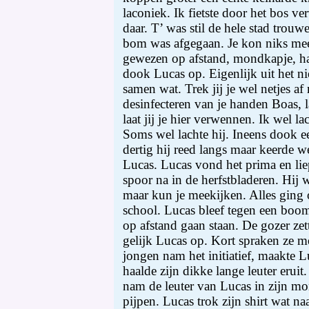
laconiek. Ik fietste door het bos v
daar. T’ was stil de hele stad trouw
bom was afgegaan. Je kon niks mee
gewezen op afstand, mondkapje, h
dook Lucas op. Eigenlijk uit het 
samen wat. Trek jij je wel netjes 
desinfecteren van je handen Boas, l
laat jij je hier verwennen. Ik wel lac
Soms wel lachte hij. Ineens dook ee
dertig hij reed langs maar keerde w
Lucas. Lucas vond het prima en liep
spoor na in de herfstbladeren. Hi
maar kun je meekijken. Alles ging
school. Lucas bleef tegen een boom
op afstand gaan staan. De gozer zett
gelijk Lucas op. Kort spraken ze m
jongen nam het initiatief, maakte Lu
haalde zijn dikke lange leuter eruit.
nam de leuter van Lucas in zijn m
pijpen. Lucas trok zijn shirt wat n