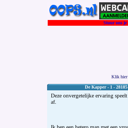
Stuur ons je 
Klik hie
De Kapper - 1 - 28185
Deze onvergetelijke ervaring speelt
af.
Ik ben een hetero man met een vro