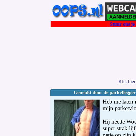
Stuur ons je 
Klik hie
Geneukt door de parketlegger 
Heb me laten 
mijn parketvl
Hij heette Wou
super strak li
petje op zijn 