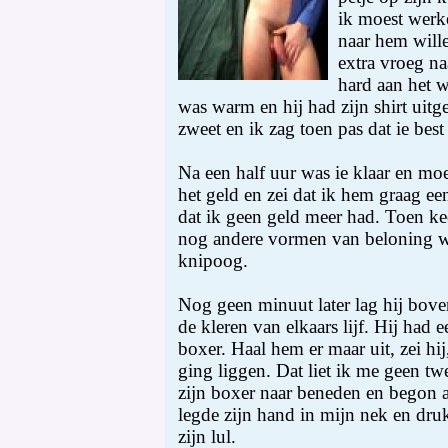
ik moest werk
naar hem will
extra vroeg n
hard aan het w
was warm en hij had zijn shirt uitg
zweet en ik zag toen pas dat ie best
Na een half uur was ie klaar en moe
het geld en zei dat ik hem graag ee
dat ik geen geld meer had. Toen kee
nog andere vormen van beloning w
knipoog.
Nog geen minuut later lag hij bov
de kleren van elkaars lijf. Hij had e
boxer. Haal hem er maar uit, zei hij,
ging liggen. Dat liet ik me geen tw
zijn boxer naar beneden en begon aa
legde zijn hand in mijn nek en dru
zijn lul.