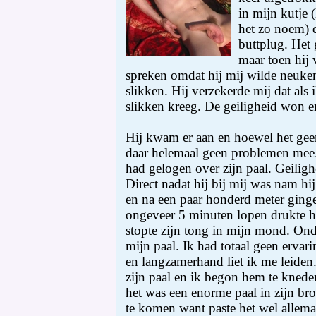
in mijn kutje (
het zo noem) 
buttplug. Het 
maar toen hij 
spreken omdat hij mij wilde neuke
slikken. Hij verzekerde mij dat als 
slikken kreeg. De geiligheid won e
Hij kwam er aan en hoewel het ge
daar helemaal geen problemen mee. V
had gelogen over zijn paal. Geiligh
Direct nadat hij bij mij was nam hi
en na een paar honderd meter ging
ongeveer 5 minuten lopen drukte h
stopte zijn tong in mijn mond. On
mijn paal. Ik had totaal geen erva
en langzamerhand liet ik me leiden
zijn paal en ik begon hem te knede
het was een enorme paal in zijn br
te komen want paste het wel allema