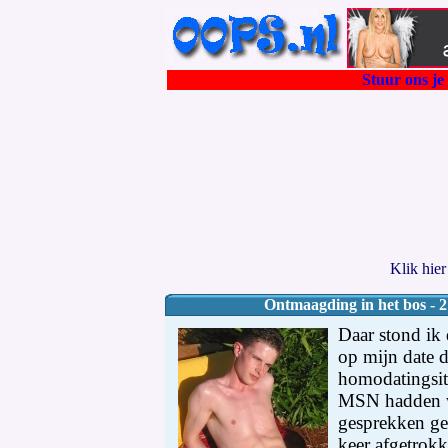
Stuur ons je 
Klik hie
Ontmaagding in het bos - 2
Daar stond ik 
op mijn date d
homodatingsit
MSN hadden we
gesprekken ge
keer afgetrok