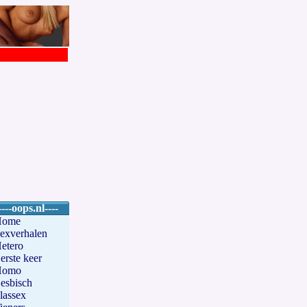
----oops.nl----
Home
exverhalen
etero
erste keer
Homo
esbisch
lassex