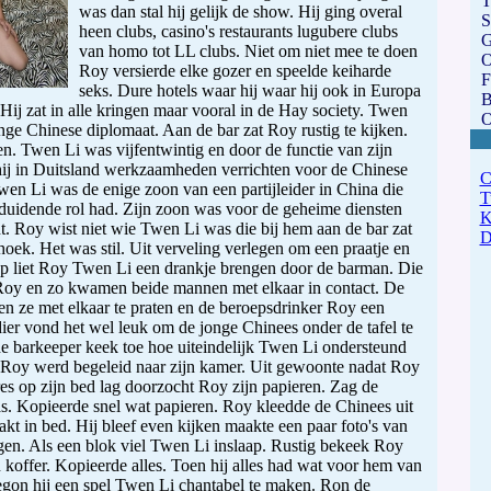
T
was dan stal hij gelijk de show. Hij ging overal
heen clubs, casino's restaurants lugubere clubs
G
van homo tot LL clubs. Niet om niet mee te doen
O
Roy versierde elke gozer en speelde keiharde
F
seks. Dure hotels waar hij waar hij ook in Europa
B
 Hij zat in alle kringen maar vooral in de Hay society. Twen
O
nge Chinese diplomaat. Aan de bar zat Roy rustig te kijken.
. Twen Li was vijfentwintig en door de functie van zijn
ij in Duitsland werkzaamheden verrichten voor de Chinese
en Li was de enige zoon van een partijleider in China die
duidende rol had. Zijn zoon was voor de geheime diensten
nt. Roy wist niet wie Twen Li was die bij hem aan de bar zat
hoek. Het was stil. Uit verveling verlegen om een praatje en
p liet Roy Twen Li een drankje brengen door de barman. Die
Roy en zo kwamen beide mannen met elkaar in contact. De
ten ze met elkaar te praten en de beroepsdrinker Roy een
dier vond het wel leuk om de jonge Chinees onder de tafel te
e barkeeper keek toe hoe uiteindelijk Twen Li ondersteund
r Roy werd begeleid naar zijn kamer. Uit gewoonte nadat Roy
es op zijn bed lag doorzocht Roy zijn papieren. Zag de
s. Kopieerde snel wat papieren. Roy kleedde de Chinees uit
akt in bed. Hij bleef even kijken maakte een paar foto's van
gen. Als een blok viel Twen Li inslaap. Rustig bekeek Roy
 koffer. Kopieerde alles. Toen hij alles had wat voor hem van
gon hij een spel Twen Li chantabel te maken. Ron de