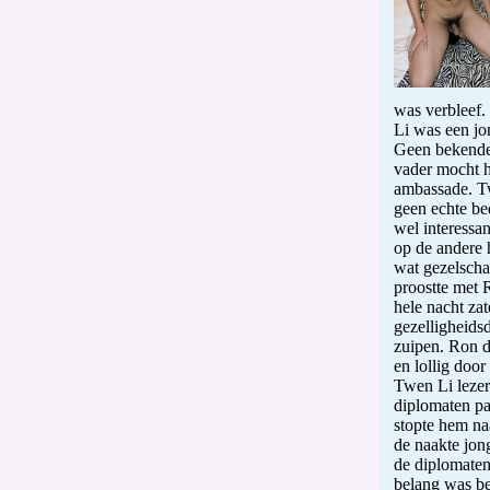
was verbleef.
Li was een jo
Geen bekenden
vader mocht h
ambassade. Tw
geen echte be
wel interessa
op de andere 
wat gezelscha
proostte met 
hele nacht za
gezelligheids
zuipen. Ron d
en lollig doo
Twen Li lezer
diplomaten pa
stopte hem na
de naakte jon
de diplomaten
belang was be