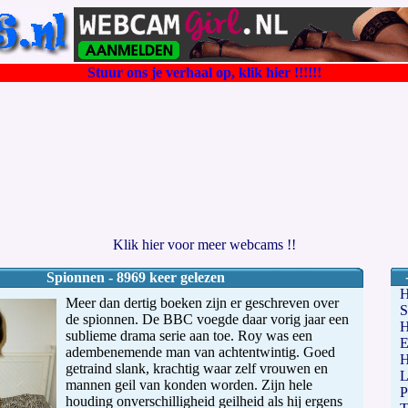
Stuur ons je verhaal op, klik hier !!!!!!
Klik hier voor meer webcams !!
Spionnen - 8969 keer gelezen
Meer dan dertig boeken zijn er geschreven over
S
de spionnen. De BBC voegde daar vorig jaar een
H
sublieme drama serie aan toe. Roy was een
E
adembenemende man van achtentwintig. Goed
getraind slank, krachtig waar zelf vrouwen en
L
mannen geil van konden worden. Zijn hele
P
houding onverschilligheid geilheid als hij ergens