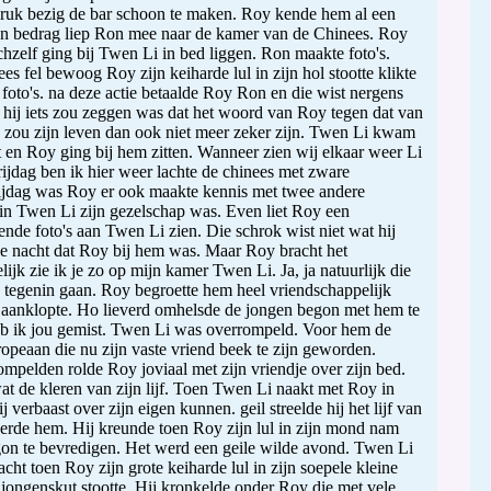
ruk bezig de bar schoon te maken. Roy kende hem al een
een bedrag liep Ron mee naar de kamer van de Chinees. Roy
chzelf ging bij Twen Li in bed liggen. Ron maakte foto's.
s fel bewoog Roy zijn keiharde lul in zijn hol stootte klikte
 foto's. na deze actie betaalde Roy Ron en die wist nergens
 hij iets zou zeggen was dat het woord van Roy tegen dat van
 zou zijn leven dan ook niet meer zeker zijn. Twen Li kwam
jt en Roy ging bij hem zitten. Wanneer zien wij elkaar weer Li
ijdag ben ik hier weer lachte de chinees met zware
ijdag was Roy er ook maakte kennis met twee andere
in Twen Li zijn gezelschap was. Even liet Roy een
nde foto's aan Twen Li zien. Die schrok wist niet wat hij
e nacht dat Roy bij hem was. Maar Roy bracht het
ijk zie ik je zo op mijn kamer Twen Li. Ja, ja natuurlijk die
 tegenin gaan. Roy begroette hem heel vriendschappelijk
aanklopte. Ho lieverd omhelsde de jongen begon met hem te
eb ik jou gemist. Twen Li was overrompeld. Voor hem de
ropeaan die nu zijn vaste vriend beek te zijn geworden.
ompelden rolde Roy joviaal met zijn vriendje over zijn bed.
t de kleren van zijn lijf. Toen Twen Li naakt met Roy in
j verbaast over zijn eigen kunnen. geil streelde hij het lijf van
de hem. Hij kreunde toen Roy zijn lul in zijn mond nam
on te bevredigen. Het werd een geile wilde avond. Twen Li
ht toen Roy zijn grote keiharde lul in zijn soepele kleine
 jongenskut stootte. Hij kronkelde onder Roy die met vele