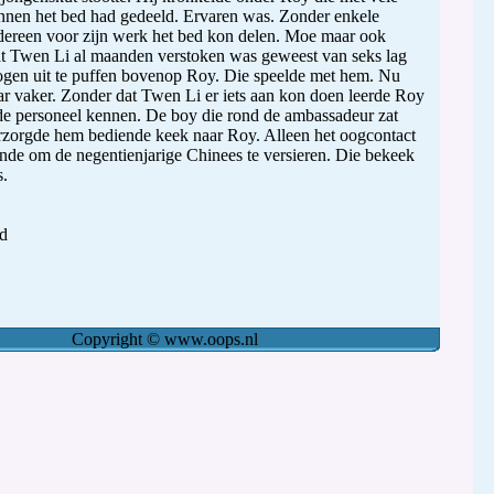
nen het bed had gedeeld. Ervaren was. Zonder enkele
dereen voor zijn werk het bed kon delen. Moe maar ook
t Twen Li al maanden verstoken was geweest van seks lag
 ogen uit te puffen bovenop Roy. Die speelde met hem. Nu
ar vaker. Zonder dat Twen Li er iets aan kon doen leerde Roy
e personeel kennen. De boy die rond de ambassadeur zat
rzorgde hem bediende keek naar Roy. Alleen het oogcontact
nde om de negentienjarige Chinees te versieren. Die bekeek
.
d
Copyright
©
www.oops.nl