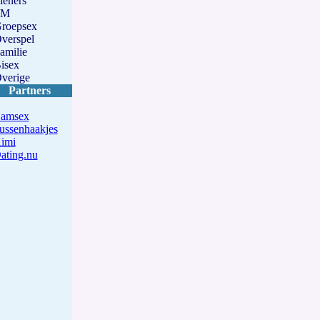
ieners
SM
roepsex
verspel
amilie
isex
verige
Partners