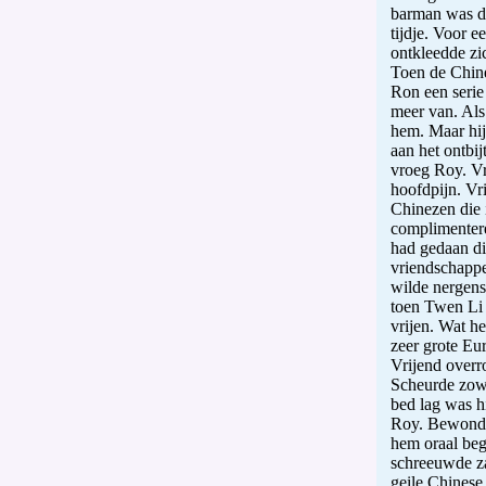
barman was d
tijdje. Voor 
ontkleedde zi
Toen de Chinee
Ron een serie
meer van. Als
hem. Maar hij
aan het ontbi
vroeg Roy. Vr
hoofdpijn. Vr
Chinezen die 
complimentere
had gedaan di
vriendschappel
wilde nergens
toen Twen Li 
vrijen. Wat h
zeer grote Eu
Vrijend overr
Scheurde zowa
bed lag was hi
Roy. Bewonder
hem oraal beg
schreeuwde zac
geile Chinese