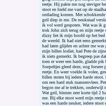
reetje. Hij pakte me nog steviger be
stoot en hield me vast op de staalh
ontlading komen. Met schokkende 
geil diep in me. De neukstaaf vers
ik vol werd gespoten. Wat was ik
trok John zich terug en mijn reetje 
dizzy liet ik mijn hoofd op het be
de wereld. Ik had niet eens gemerkt
had laten glijden en achter me was
mijn billen losliet, had Pete de zij
ik niets gemerkt. Ik begreep pas da
toen er weer een harde, gladde pik
Soepeltjes gleed deze, nog forsere
reetje. En weer voelde ik volee, g
billen stoten bij iedere harde stoot.
om een hard stuk mannenvlees. Pete
begon me af te trekken, onderwijl 
Wat geil, binnen zeer korte tijd 2 
me. Bij elke stoot werd mijn reetj
was een harde neuker, iedere stoot