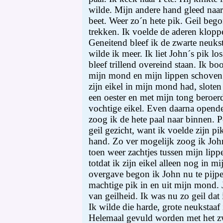
wilde. Mijn andere hand gleed naar
beet. Weer zo´n hete pik. Geil bego
trekken. Ik voelde de aderen klopp
Geneitend bleef ik de zwarte neuks
wilde ik meer. Ik liet John´s pik los
bleef trillend overeind staan. Ik 
mijn mond en mijn lippen schoven o
zijn eikel in mijn mond had, sloten
een oester en met mijn tong beroerd
vochtige eikel. Even daarna opende
zoog ik de hete paal naar binnen. P
geil gezicht, want ik voelde zijn p
hand. Zo ver mogelijk zoog ik John
toen weer zachtjes tussen mijn lipp
totdat ik zijn eikel alleen nog in 
overgave begon ik John nu te pijpe
machtige pik in en uit mijn mond.
van geilheid. Ik was nu zo geil dat
Ik wilde die harde, grote neukstaa
Helemaal gevuld worden met het zwa