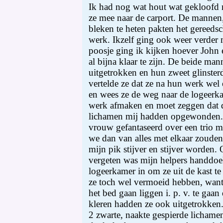
Ik had nog wat hout wat gekloofd 
ze mee naar de carport. De mannen,
bleken te heten pakten het gereeds
werk. Ikzelf ging ook weer verder
poosje ging ik kijken hoever John 
al bijna klaar te zijn. De beide ma
uitgetrokken en hun zweet glinsterd
vertelde ze dat ze na hun werk we
en wees ze de weg naar de logeerka
werk afmaken en moet zeggen dat d
lichamen mij hadden opgewonden. 
vrouw gefantaseerd over een trio me
we dan van alles met elkaar zouden
mijn pik stijver en stijver worden. 
vergeten was mijn helpers handdoek
logeerkamer in om ze uit de kast t
ze toch wel vermoeid hebben, want
het bed gaan liggen i. p. v. te gaa
kleren hadden ze ook uitgetrokken
2 zwarte, naakte gespierde lichame