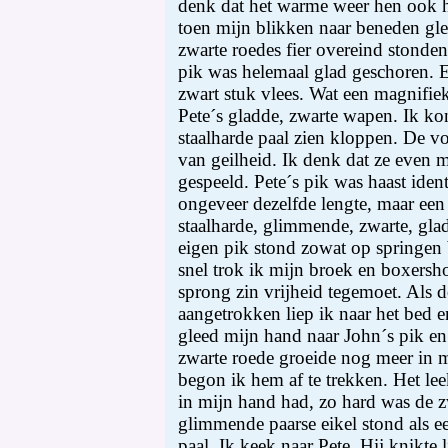
denk dat het warme weer hen ook
toen mijn blikken naar beneden gle
zwarte roedes fier overeind stonde
pik was helemaal glad geschoren. 
zwart stuk vlees. Wat een magnifie
Pete´s gladde, zwarte wapen. Ik ko
staalharde paal zien kloppen. De voc
van geilheid. Ik denk dat ze even 
gespeeld. Pete´s pik was haast iden
ongeveer dezelfde lengte, maar een
staalharde, glimmende, zwarte, gl
eigen pik stond zowat op springen b
snel trok ik mijn broek en boxershor
sprong zin vrijheid tegemoet. Als 
aangetrokken liep ik naar het bed e
gleed mijn hand naar John´s pik e
zwarte roede groeide nog meer in
begon ik hem af te trekken. Het lee
in mijn hand had, zo hard was de z
glimmende paarse eikel stond als e
paal. Ik keek naar Pete. Hij knikte l