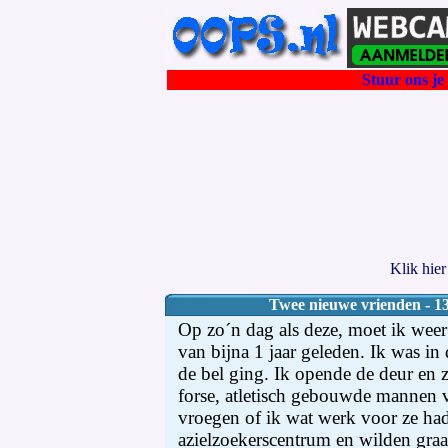
Stuur ons je 
Klik hie
Twee nieuwe vrienden - 13
Op zo´n dag als deze, moet ik wee
van bijna 1 jaar geleden. Ik was in 
de bel ging. Ik opende de deur en 
forse, atletisch gebouwde mannen v
vroegen of ik wat werk voor ze ha
azielzoekerscentrum en wilden graar