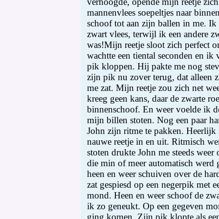
verhoogde, opende mijn reetje zich
mannenvlees soepeltjes naar binnen
schoof tot aan zijn ballen in me. 
zwart vlees, terwijl ik een andere z
was!Mijn reetje sloot zich perfect 
wachtte een tiental seconden en ik 
pik kloppen. Hij pakte me nog stev
zijn pik nu zover terug, dat alleen 
me zat. Mijn reetje zou zich net wee
kreeg geen kans, daar de zwarte ro
binnenschoof. En weer voelde ik de
mijn billen stoten. Nog een paar ha
John zijn ritme te pakken. Heerlijk
nauwe reetje in en uit. Ritmisch we
stoten drukte John me steeds weer 
die min of meer automatisch werd g
heen en weer schuiven over de hard
zat gespiesd op een negerpik met e
mond. Heen en weer schoof de zwa
ik zo geneukt. Op een gegeven mo
ging komen. Zijn pik klopte als ee