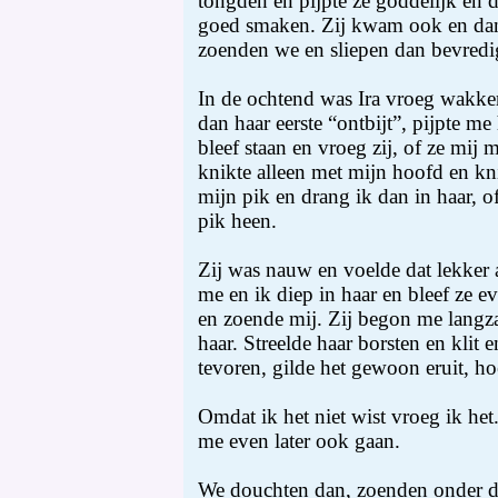
tongden en pijpte ze goddelijk en 
goed smaken. Zij kwam ook en dan 
zoenden we en sliepen dan bevredig
In de ochtend was Ira vroeg wakker
dan haar eerste “ontbijt”, pijpte me
bleef staan en vroeg zij, of ze mi
knikte alleen met mijn hoofd en kn
mijn pik en drang ik dan in haar, o
pik heen.
Zij was nauw en voelde dat lekker a
me en ik diep in haar en bleef ze e
en zoende mij. Zij begon me langza
haar. Streelde haar borsten en klit 
tevoren, gilde het gewoon eruit, ho
Omdat ik het niet wist vroeg ik het.
me even later ook gaan.
We douchten dan, zoenden onder d