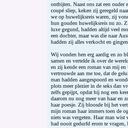
ontbijten. Naast ons zat een ouder e
coupé sliep, keken zij geregeld naar
we op huwelijksreis waren, zij vond
hun gouden huwelijksreis nu zo. Zi
luxe gegund, hadden altijd veel m
een dochter, maar was die naar Aus
hadden zij alles verkocht en gingen
Wij vonden hen erg aardig en zo b
samen en vertelde ik over de werel
en zij kende een roman van mij en 
vertrouwde aan me toe, dat de gelu
man hadden aangespoord en wonde
plots meer plezier in de seks dan v
zelfs gepijpt, opdat hij nog een kee
daarom nu nog meer van haar en z
haar poesje. Zij bloosde bij het ver
mijn roman haar immers toen de og
niets was vergeten. Haar man wist 
had nooit gedurfd erom te vragen, 