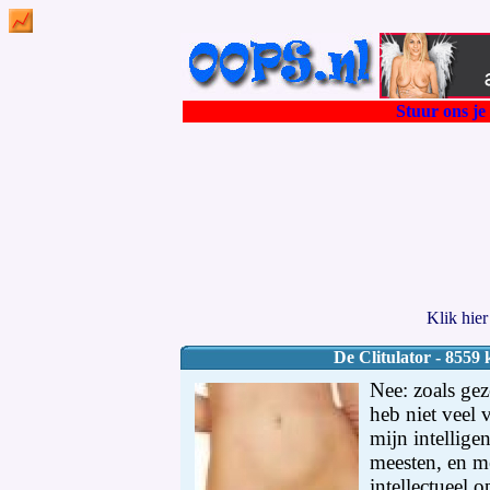
Stuur ons je 
Klik hie
De Clitulator - 8559 
Nee: zoals gezegd, ik ben 18 jaar, maar heb niet veel vrienden. Waarschijnlijk is mijn intelligentie te intimiderend voor de meesten, en mensen van mijn leeftijd die intellectueel op hetzelfde niveau zitten als ik vervelen me. Het tweede is dat ik niet het uiterlijk heb om van enig interesse te zijn voor het vrouwelijk schoon. Met andere woorden: ik heb nog nooit een vriendin gehad. Sterker nog, meisjes zien me niet eens staan. Ik heb wel eens geprobeerd mijn belangstelling voor een meisje te tonen, meestal werd ik op niet mis te verstane wijze afgewezen of domweg genegeerd. Dit alles heeft de afgelopen jaren zijn sporen achtergelaten. Ik kan leedvermaak niet onderdrukken als ik weer eens hoor over een meisje of vrouw die bedrogen of gedumpt is. Ja: want dankzij mijn gave, heb ik besloten om niet te wachten tot ik krijg wat ik wil. Neen, mijnheer. IK NEEM GEWOON WAT IK WIL! Nooit meer word ik afgewezen, nooit meer genegeerd. Zonder ook maar een woord te zeggen, zonder ze ook maar een blik te gunnen, zullen, van nu af aan, alle meiden, alle vrouwen, wie ik maar wil, aan mijn voeten liggen, en me het plezier willen schenken waar ik al jaren naar verlang. Hoe, vraagt u zich af? Hoe krijg ik dat voor elkaar? Simpel. Zoals ik al zei, TOT VOOR KORT had ik nog geen originele uitvinding gedaan. Maar nu heb ik een uitvinding gedaan, die de wereld zo op zijn kop zou zetten, zo’n doorbraak in de seksualiteit, dat het misschien zelfs verboden zou worden. Een apparaatje, niet groter dan een kleine afstandsbediening. Een apparaatje met een instelbare draaiknop, om de sterkte te regelen. Ik zal uitleggen waar het hier om gaat. Ik noem het: De Clitulator! De werking komt hier op neer: Na zorgvuldig onderzoek van het zenuwstelsel in het menselijk lichaam, en met name de gevoeligheid van die plaatsen waar zich een grote concentratie van zenuwuiteinden bevindt, is uiteindelijk bekend geworden dat met een stimulatie van een bepaalde sterkte van die zenuwuiteinden, bijvoorbeeld door aanraking, deze een dusdanige invloed op de hersenen heeft, dat eigenschappen als wilskracht en zelfcontrole zwaar verminderd of onderdrukt. Dit verklaart bijvoorbeeld waarom bij seks, bij een bepaalde hoeveelheid opwinding, het menselijk gedrag verandert en bepaalde remmingen wegvallen of in grote mate verminderen. Welnu, duidelijk is geworden dat aanraking niet de enige mogelijke stimulatie is. Sterker nog, er is een vorm van stimulatie die een nog veel sterkere invloed heeft op die zenuwuiteinden. Namelijk trillingsgolven. Deze sinusvormige golven veranderen zo snel van polariteit (van positief naar negatief en weer terug), dat deze golven een trilling veroorzaken. Dit zal voor veel mensen niet meer dan logisch klinken, maar het punt is dit: zenuwuiteinden kunnen dus op afstand gestimuleerd worden door deze trillingsgolven. Zie het als een supersnelle massage zonder aanraking, of beter gezegd, als een vibrator zonder dat deze je daadwerkelijk aanraakt. Nu is dit apparaat dus eindelijk klaar. In sterkte verstelbaar, werkend op een afstand van maximaal 40 meter. Door gewoon goed te richten kan elke willekeurige plek op het menselijk lichaam gestimuleerd worden. Maar ja. Ik noem het niet voor niets de Clitulator! Nu is dan de testfase aangebroken. Wie o wie wordt het nietsvermoedende slachtoffer? Mevrouw Labots. Inderdaad, wie beter dan een vrouw die me heeft gestimuleerd een belangrijke uitvinding te doen, maar me eigenlijk nog veel meer had gestimuleerd om op haar te geilen? Mevrouw Labots was mijn lerares biologie aan de universiteit. Een 32 jarige vrouw met een intellectueel maar vriendelijk gezicht, katholiek en trouw kerkganger, kort bruin haar, een set redel