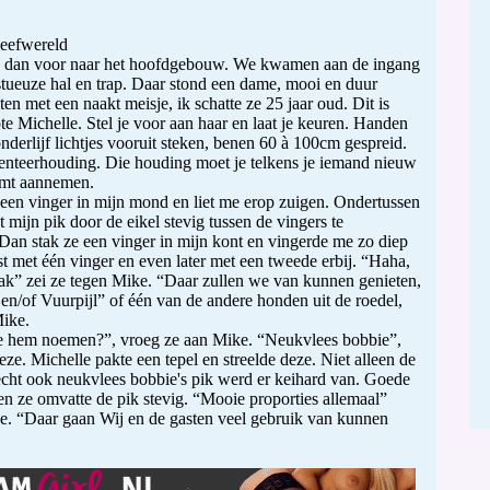
leefwereld
 dan voor naar het hoofdgebouw. We kwamen aan de ingang
tueuze hal en trap. Daar stond een dame, mooi en duur
ten met een naakt meisje, ik schatte ze 25 jaar oud. Dit is
te Michelle. Stel je voor aan haar en laat je keuren. Handen
nderlijf lichtjes vooruit steken, benen 60 à 100cm gespreid.
senteerhouding. Die houding moet je telkens je iemand nieuw
mt aannemen.
 een vinger in mijn mond en liet me erop zuigen. Ondertussen
 mijn pik door de eikel stevig tussen de vingers te
Dan stak ze een vinger in mijn kont en vingerde me zo diep
st met één vinger en even later met een tweede erbij. “Haha,
rak” zei ze tegen Mike. “Daar zullen we van kunnen genieten,
en/of Vuurpijl” of één van de andere honden uit de roedel,
Mike.
 hem noemen?”, vroeg ze aan Mike. “Neukvlees bobbie”,
ze. Michelle pakte een tepel en streelde deze. Niet alleen de
cht ook neukvlees bobbie's pik werd er keihard van. Goede
 en ze omvatte de pik stevig. “Mooie proporties allemaal”
e. “Daar gaan Wij en de gasten veel gebruik van kunnen