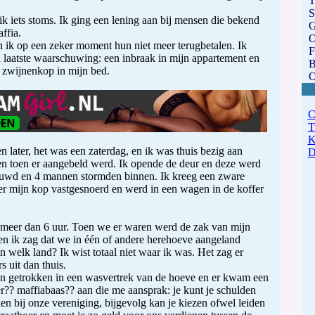
T
ik iets stoms. Ik ging een lening aan bij mensen die bekend
G
ffia.
O
n ik op een zeker moment hun niet meer terugbetalen. Ik
F
 laatste waarschuwing: een inbraak in mijn appartement en
B
 zwijnenkop in mijn bed.
O
 later, het was een zaterdag, en ik was thuis bezig aan
ken toen er aangebeld werd. Ik opende de deur en deze werd
uwd en 4 mannen stormden binnen. Ik kreeg een zware
er mijn kop vastgesnoerd en werd in een wagen in de koffer
 meer dan 6 uur. Toen we er waren werd de zak van mijn
en ik zag dat we in één of andere herehoeve aangeland
n welk land? Ik wist totaal niet waar ik was. Het zag er
s uit dan thuis.
n getrokken in een wasvertrek van de hoeve en er kwam een
r?? maffiabaas?? aan die me aansprak: je kunt je schulden
len bij onze vereniging, bijgevolg kan je kiezen ofwel leiden