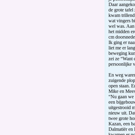
Daar aangeko
de grote tafel
kwam trillend
wat vingers b
wel was. Aan 
het midden er
cm doorsnede.
Ik ging er na
liet me er la
beweging kunn
zei ze “Want d
persoonlijke 
En weg waren
zuigende plop 
open staan. E
Mike en Mees
“Nu gaan we 
een bijgebouw
uitgestrooid 
nieuw uit. Dat
twee grote ho
Kazan, een ba
Dalmatiër en 
kwamen er nog