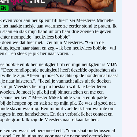
ok even voor aan neukgleuf fifi hier” zei Meesteres Michelle
 het naakte meisje aan waarmee ze eerder stond te praten. Ik
r staan en stak mijn hand uit om haar drie zoenen te geven
huchter mompelde “neukvlees bobbie”.
 doen we dat hier niet.” zei mijn Meesteres. “Ga in de
ding tegen haar staan en zeg – ik ben neukvlees bobbie , wil
en? – en steek je pik fier naar voren.”.
s bobbie en ik ben neukgleuf fifi en mijn neukgleuf is MIJN
. “Deze rondlopende neukgleuf heeft dezelfde opdrachten als
terwille te zijn. Alleen jij moet 's nachts op de hondenmat naast
 je naar luisteren.”. “Ik zal je vannacht alles uit de doeken
s mijn Meesters het mij nu toestaan wil ik je beter leren
voelen, Je moet je pik bij mij binnensteken en me een
tstaans neuken.” Meester Mike knikte van ja en ik pakte
 bij de heupen op en stak ze op mijn pik. Ze was al goed nat.
ainde slavin waardig. Een minuut voelde ik haar warmte om
vingers in een handschoen. En dan verbrak ik het contact en
 op de grond. Ik zag de Meesters naar elkaar lachen.
e keuken waar het personeel eet”, “daar staat ondertussen al
e stoel.” en hij ging me voor naar de personeelsvertrekken.