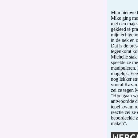
Mijn nieuwe 
Mike ging me
met een majes
gekleed te pra
mijn echtgeno
in de nek en o
Dat is de pre
tegenkomt ko
Michelle stak
speelde ze met
manipuleren. 
mogelijk. Eer
nog lekker st
vooral Kazan 
zei ze tegen 
“Hoe gaan we
antwoordde de
tepel kwam re
reactie zei ze
beoordeelde z
maken”.