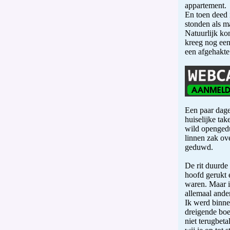
appartement.
En toen deed 
stonden als ma
Natuurlijk ko
kreeg nog een
een afgehakte
Een paar dagen
huiselijke ta
wild openged
linnen zak ov
geduwd.
De rit duurde
hoofd gerukt 
waren. Maar i
allemaal ander
Ik werd binne
dreigende boe
niet terugbeta