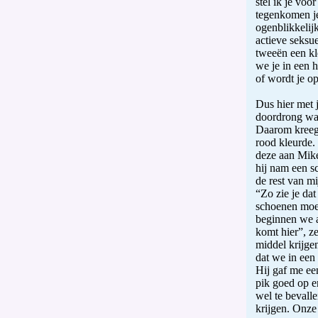
stel ik je voo
tegenkomen je
ogenblikkelijk
actieve seksuel
tweeën een kl
we je in een 
of wordt je o
Dus hier met j
doordrong wat
Daarom kreeg 
rood kleurde.
deze aan Mike
hij nam een sc
de rest van mi
“Zo zie je da
schoenen moes
beginnen we aa
komt hier”, z
middel krijgen
dat we in een
Hij gaf me een
pik goed op e
wel te bevall
krijgen. Onze