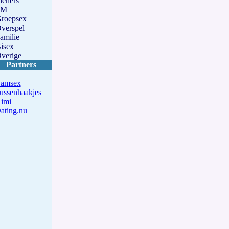
ieners
SM
roepsex
verspel
amilie
isex
verige
Partners