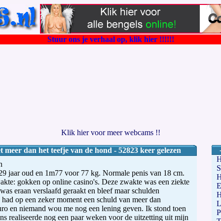
Stuur ons je verhaal op, klik hier !!!!!!
Klik hier voor meer webcams !!
t meer dan het teefje van de hond - 52823 keer gelezen
n
S
29 jaar oud en 1m77 voor 77 kg. Normale penis van 18 cm.
H
akte: gokken op online casino's. Deze zwakte was een ziekte
E
was eraan verslaafd geraakt en bleef maar schulden
 had op een zeker moment een schuld van meer dan
L
ro en niemand wou me nog een lening geven. Ik stond toen
P
ns realiseerde nog een paar weken voor de uitzetting uit mijn