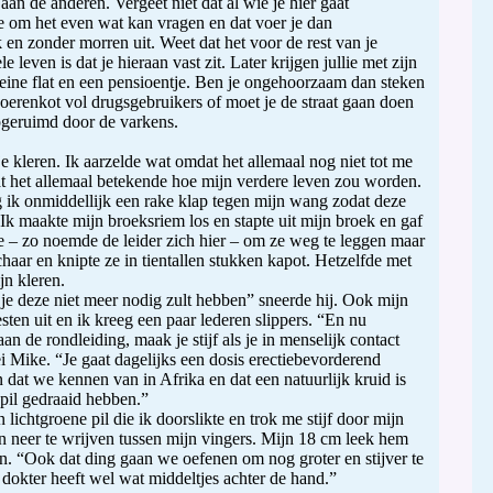
r aan de anderen. Vergeet niet dat al wie je hier gaat
 om het even wat kan vragen en dat voer je dan
 en zonder morren uit. Weet dat het voor de rest van je
e leven is dat je hieraan vast zit. Later krijgen jullie met zijn
eine flat en een pensioentje. Ben je ongehoorzaam dan steken
hoerenkot vol drugsgebruikers of moet je de straat gaan doen
pgeruimd door de varkens.
e kleren. Ik aarzelde wat omdat het allemaal nog niet tot me
 het allemaal betekende hoe mijn verdere leven zou worden.
ik onmiddellijk een rake klap tegen mijn wang zodat deze
 Ik maakte mijn broeksriem los en stapte uit mijn broek en gaf
 – zo noemde de leider zich hier – om ze weg te leggen maar
haar en knipte ze in tientallen stukken kapot. Hetzelfde met
jn kleren.
t je deze niet meer nodig zult hebben” sneerde hij. Ook mijn
ten uit en ik kreeg een paar lederen slippers. “En nu
n de rondleiding, maak je stijf als je in menselijk contact
ei Mike. “Je gaat dagelijks een dosis erectiebevorderend
 dat we kennen van in Afrika en dat een natuurlijk kruid is
 pil gedraaid hebben.”
 lichtgroene pil die ik doorslikte en trok me stijf door mijn
n neer te wrijven tussen mijn vingers. Mijn 18 cm leek hem
en. “Ook dat ding gaan we oefenen om nog groter en stijver te
 dokter heeft wel wat middeltjes achter de hand.”