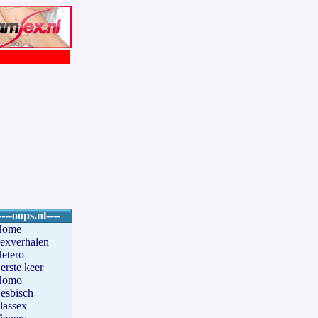
----oops.nl----
Home
exverhalen
etero
erste keer
Homo
esbisch
lassex