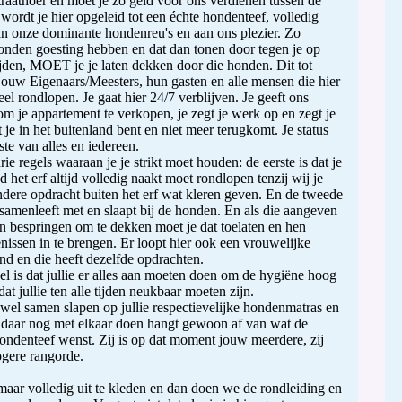
straathoer en moet je zo geld voor ons verdienen tussen de
wordt je hier opgeleid tot een échte hondenteef, volledig
n onze dominante hondenreu's en aan ons plezier. Zo
honden goesting hebben en dat dan tonen door tegen je op
ijden, MOET je je laten dekken door die honden. Dit tot
ouw Eigenaars/Meesters, hun gasten en alle mensen die hier
el rondlopen. Je gaat hier 24/7 verblijven. Je geeft ons
m je appartement te verkopen, je zegt je werk op en zegt je
je in het buitenland bent en niet meer terugkomt. Je status
gste van alles en iedereen.
rie regels waaraan je je strikt moet houden: de eerste is dat je
d het erf altijd volledig naakt moet rondlopen tenzij wij je
ndere opdracht buiten het erf wat kleren geven. En de tweede
e samenleeft met en slaapt bij de honden. En als die aangeven
len bespringen om te dekken moet je dat toelaten en hen
nissen in te brengen. Er loopt hier ook een vrouwelijke
nd en die heeft dezelfde opdrachten.
el is dat jullie er alles aan moeten doen om de hygiëne hoog
t jullie ten alle tijden neukbaar moeten zijn.
 wel samen slapen op jullie respectievelijke hondenmatras en
n daar nog met elkaar doen hangt gewoon af van wat de
ondenteef wenst. Zij is op dat moment jouw meerdere, zij
ogere rangorde.
maar volledig uit te kleden en dan doen we de rondleiding en