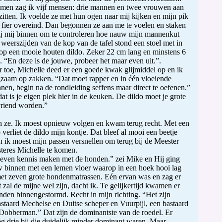
men zag ik vijf mensen: drie mannen en twee vrouwen aan
 zitten. Ik voelde ze met hun ogen naar mij kijken en mijn pik
 fier overeind. Dan begonnen ze aan me te voelen en staken
ij mij binnen om te controleren hoe nauw mijn mannenkut
weerszijden van de kop van de tafel stond een stoel met in
op een mooie houten dildo. Zeker 22 cm lang en minstens 6
 “En deze is de jouwe, probeer het maar even uit.”.
ar toe, Michelle deed er een goede kwak glijmiddel op en ik
ngzaam op zakken. “Dat moet rapper en in één vloeiende
en, begin na de rondleiding seffens maar direct te oefenen.”
at is je eigen plek hier in de keuken. De dildo moet je grote
vriend worden.”
 ze. Ik moest opnieuw volgen en kwam terug recht. Met een
verliet de dildo mijn kontje. Dat bleef al mooi een beetje
n ik moest mijn passen versnellen om terug bij de Meester
teres Michelle te komen.
even kennis maken met de honden.” zei Mike en Hij ging
 binnen met een lemen vloer waarop in een hoek hooi lag
met zeven grote hondenmatrassen. Eén ervan was en zag er
 zal de mijne wel zijn, dacht ik. Te gelijkertijd kwamen er
nden binnengestormd. Recht in mijn richting. “Het zijn
staard Mechelse en Duitse scheper en Vuurpijl, een bastaard
Dobberman.” Dat zijn de dominantste van de roedel. Er
 drie bij die duidelijk minder dominant waren. Maar