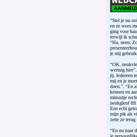
“Stel je nu o
en ze wees me
ging voor haa
terwijl ik sc
“Ha, neen, Zo
presenteerhou
je mij gebruik
“OK, neukvlee
wertuig hier”
jij. Iedereen 
mij en je moet
doen.”. “En al
kennen en aan
minuutje rech
neukgleuf fifi
Een echt getr
mijn pik als 
zette ze terug
“En nu naar d
je persoonlijk