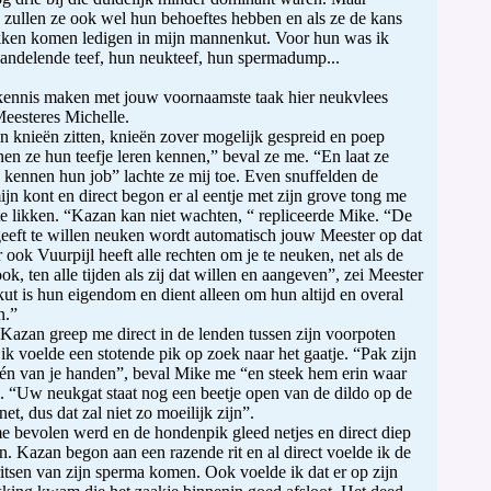
k zullen ze ook wel hun behoeftes hebben en als ze de kans
kken komen ledigen in mijn mannenkut. Voor hun was ik
ndelende teef, hun neukteef, hun spermadump...
kennis maken met jouw voornaamste taak hier neukvlees
Meesteres Michelle.
 knieën zitten, knieën zover mogelijk gespreid en poep
n ze hun teefje leren kennen,” beval ze me. “En laat ze
 kennen hun job” lachte ze mij toe. Even snuffelden de
jn kont en direct begon er al eentje met zijn grove tong me
 te likken. “Kazan kan niet wachten, “ repliceerde Mike. “De
eeft te willen neuken wordt automatisch jouw Meester op dat
ook Vuurpijl heeft alle rechten om je te neuken, net als de
ok, ten alle tijden als zij dat willen en aangeven”, zei Meester
ut is hun eigendom en dient alleen om hun altijd en overal
n.”
Kazan greep me direct in de lenden tussen zijn voorpoten
 ik voelde een stotende pik op zoek naar het gaatje. “Pak zijn
één van je handen”, beval Mike me “en steek hem erin waar
”. “Uw neukgat staat nog een beetje open van de dildo op de
net, dus dat zal niet zo moeilijk zijn”.
e bevolen werd en de hondenpik gleed netjes en direct diep
n. Kazan begon aan een razende rit en al direct voelde ik de
ritsen van zijn sperma komen. Ook voelde ik dat er op zijn