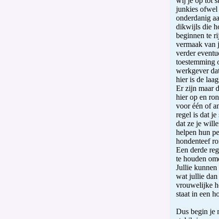
wij je op tot 
junkies ofwel 
onderdanig aa
dikwijls die 
beginnen te r
vermaak van j
verder eventue
toestemming o
werkgever dat 
hier is de laa
Er zijn maar d
hier op en ron
voor één of a
regel is dat j
dat ze je wil
helpen hun pe
hondenteef ro
Een derde reg
te houden omda
Jullie kunnen
wat jullie da
vrouwelijke h
staat in een h
Dus begin je 