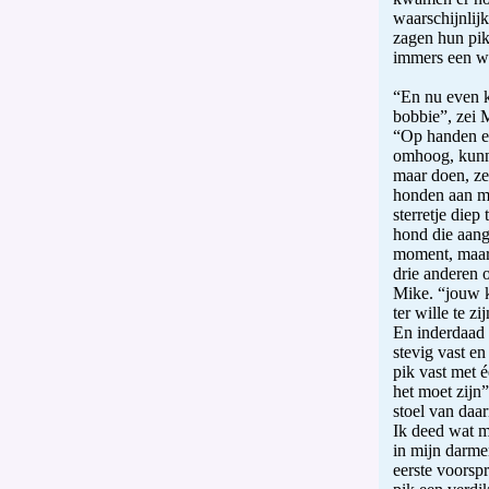
waarschijnlij
zagen hun pi
immers een wa
“En nu even 
bobbie”, zei 
“Op handen en
omhoog, kunne
maar doen, ze
honden aan mi
sterretje diep
hond die aang
moment, maar 
drie anderen o
Mike. “jouw k
ter wille te zij
En inderdaad 
stevig vast en
pik vast met 
het moet zijn
stoel van daar
Ik deed wat m
in mijn darme
eerste voorsp