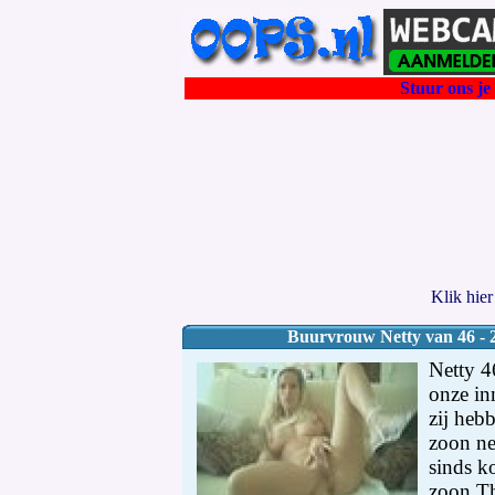
Stuur ons je 
Klik hie
Buurvrouw Netty van 46 - 2
Netty 46
onze in
zij heb
zoon ne
sinds ko
zoon Th