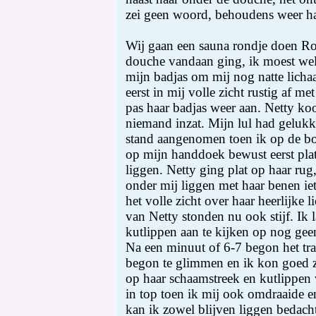
zei geen woord, behoudens weer ha
Wij gaan een sauna rondje doen Ro
douche vandaan ging, ik moest wel
mijn badjas om mij nog natte lich
eerst in mij volle zicht rustig af 
pas haar badjas weer aan. Netty ko
niemand inzat. Mijn lul had gelukk
stand aangenomen toen ik op de bo
op mijn handdoek bewust eerst pla
liggen. Netty ging plat op haar rug
onder mij liggen met haar benen ie
het volle zicht over haar heerlijke 
van Netty stonden nu ook stijf. Ik l
kutlippen aan te kijken op nog gee
Na een minuut of 6-7 begon het tra
begon te glimmen en ik kon goed z
op haar schaamstreek en kutlippen 
in top toen ik mij ook omdraaide e
kan ik zowel blijven liggen bedach