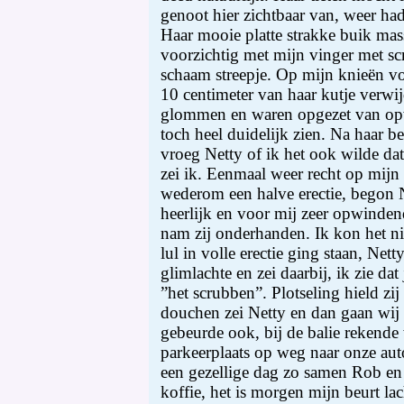
genoot hier zichtbaar van, weer had 
Haar mooie platte strakke buik mas
voorzichtig met mijn vinger met sc
schaam streepje. Op mijn knieën vo
10 centimeter van haar kutje verwi
glommen en waren opgezet van opw
toch heel duidelijk zien. Na haar 
vroeg Netty of ik het ook wilde dat 
zei ik. Eenmaal weer recht op mijn
wederom een halve erectie, begon 
heerlijk en voor mij zeer opwindend
nam zij onderhanden. Ik kon het n
lul in volle erectie ging staan, Nett
glimlachte en zei daarbij, ik zie dat
”het scrubben”. Plotseling hield zi
douchen zei Netty en dan gaan wij
gebeurde ook, bij de balie rekende 
parkeerplaats op weg naar onze auto
een gezellige dag zo samen Rob en 
koffie, het is morgen mijn beurt la