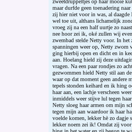
zweetdruppeltjes op haar mooie kut
maar durfde geen toenadering naar 
zij hier niet voor in was, al daagde 
wel toe uit, althans lichamelijk zo
vroeg zij na een half uurtje zo naas
nee hoor zei ik, oké zullen wij eve
zwembad stelde Netty voor. In het
spanningen weer op, Netty zwom vo
ging hierbij open en dicht en in ke
aan. Hoelang hield zij deze uitdagi
vragen. Na een paar rondjes zo ach
gezwommen hield Netty stil aan d
waar op dat moment geen andere m
tepels stonden keihard en ik hing o
haar aan, een lachje verscheen weer
inmiddels weer stijve lul tegen h
Netty sloeg haar armen om mijn sch
tegen mijn aan waardoor ik haar ha
voelde komen, lekker hè zo dagje sa
lekker noem zei ik! Omdat zij voor
hing in het water en zij begon te 