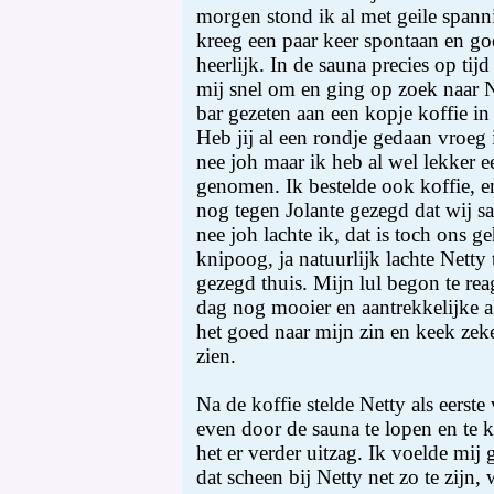
morgen stond ik al met geile spann
kreeg een paar keer spontaan en goe
heerlijk. In de sauna precies op ti
mij snel om en ging op zoek naar Ne
bar gezeten aan een kopje koffie in 
Heb jij al een rondje gedaan vroeg 
nee joh maar ik heb al wel lekker 
genomen. Ik bestelde ook koffie, en
nog tegen Jolante gezegd dat wij s
nee joh lachte ik, dat is toch ons g
knipoog, ja natuurlijk lachte Netty 
gezegd thuis. Mijn lul begon te rea
dag nog mooier en aantrekkelijke als
het goed naar mijn zin en keek zeker
zien.
Na de koffie stelde Netty als eerste
even door de sauna te lopen en te k
het er verder uitzag. Ik voelde mij
dat scheen bij Netty net zo te zijn, 