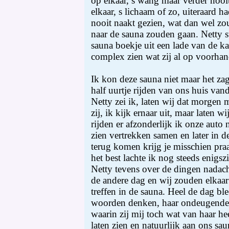
op elkaar, s wang maar verder nooi
elkaar, s lichaam of zo, uiteraard 
nooit naakt gezien, wat dan wel zo
naar de sauna zouden gaan. Netty 
sauna boekje uit een lade van de kas
complex zien wat zij al op voorhan
Ik kon deze sauna niet maar het zag
half uurtje rijden van ons huis van
Netty zei ik, laten wij dat morgen 
zij, ik kijk ernaar uit, maar laten w
rijden er afzonderlijk ik onze auto 
zien vertrekken samen en later in 
terug komen krijg je misschien praat
het best lachte ik nog steeds enigs
Netty tevens over de dingen nadach
de andere dag en wij zouden elkaar
treffen in de sauna. Heel de dag ble
woorden denken, haar ondeugende u
waarin zij mij toch wat van haar he
laten zien en natuurlijk aan ons sa