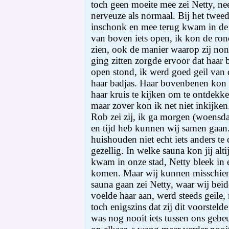
toch geen moeite mee zei Netty, nee
nerveuze als normaal. Bij het twee
inschonk en mee terug kwam in de 
van boven iets open, ik kon de ron
zien, ook de manier waarop zij no
ging zitten zorgde ervoor dat haar 
open stond, ik werd goed geil van d
haar badjas. Haar bovenbenen kon i
haar kruis te kijken om te ontdekken
maar zover kon ik net niet inkijke
Rob zei zij, ik ga morgen (woensdag
en tijd heb kunnen wij samen gaan
huishouden niet echt iets anders te d
gezellig. In welke sauna kon jij alti
kwam in onze stad, Netty bleek in 
komen. Maar wij kunnen misschien
sauna gaan zei Netty, waar wij beid
voelde haar aan, werd steeds geile,
toch enigszins dat zij dit voorsteld
was nog nooit iets tussen ons gebe