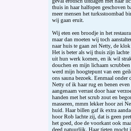
geval erotisch uitdagen met haar lic
thuis in haar halfopen geschoven 
meer mensen het turksstoombad bi
wij gaan eruit.
Wij eten een broodje in het restaur
maar dan moeten wij toch aanstal
naar huis te gaan zei Netty, de klo
Het is beter als wij thuis zijn lacht
uit hun werk komen, en ik wil stra
douchen en mijn lichaam scrubben
werd mijn hoogtepunt van een geile
ons sauna bezoek. Eenmaal onder 
Netty of ik haar rug en benen even
aangenaam verrast door haar verzoe
handen met het scrub zout en begon
masseren, mmm lekker hoor zei Ne
huid. Haar billen gaf ik extra aand
hoor Rob lachte zij, dat is geen pret
het goed, doe de voorkant ook maar,
deed natuurlijk. Haar tieten mocht