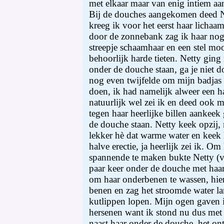
met elkaar maar van enig intiem a
Bij de douches aangekomen deed Ne
kreeg ik voor het eerst haar lichaam 
door de zonnebank zag ik haar nog 
streepje schaamhaar en een stel mo
behoorlijk harde tieten. Netty ging
onder de douche staan, ga je niet 
nog even twijfelde om mijn badjas
doen, ik had namelijk alweer een hal
natuurlijk wel zei ik en deed ook mi
tegen haar heerlijke billen aankeek
de douche staan. Netty keek opzij, m
lekker hè dat warme water en keek h
halve erectie, ja heerlijk zei ik. Om
spannende te maken bukte Netty (v
paar keer onder de douche met haar 
om haar onderbenen te wassen, hier
benen en zag het stroomde water l
kutlippen lopen. Mijn ogen gaven 
hersenen want ik stond nu dus met 
naast haar onder de douche, het on