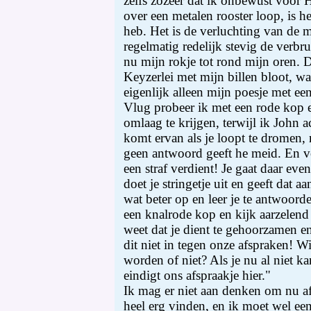
zelfs zozeer dat ik onbewust voor 
over een metalen rooster loop, is het
heb. Het is de verluchting van de m
regelmatig redelijk stevig de verbrui
nu mijn rokje tot rond mijn oren. 
Keyzerlei met mijn billen bloot, wa
eigenlijk alleen mijn poesje met een
Vlug probeer ik met een rode kop 
omlaag te krijgen, terwijl ik John 
komt ervan als je loopt te dromen, n
geen antwoord geeft he meid. En voo
een straf verdient! Je gaat daar even
doet je stringetje uit en geeft dat a
wat beter op en leer je te antwoorde
een knalrode kop en kijk aarzelend 
weet dat je dient te gehoorzamen en
dit niet in tegen onze afspraken! Wi
worden of niet? Als je nu al niet 
eindigt ons afspraakje hier."
Ik mag er niet aan denken om nu af
heel erg vinden, en ik moet wel ee