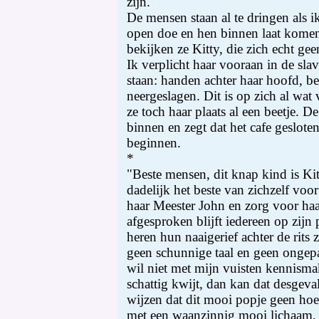
zijn.
De mensen staan al te dringen als ik
open doe en hen binnen laat kome
bekijken ze Kitty, die zich echt ge
Ik verplicht haar vooraan in de sl
staan: handen achter haar hoofd, be
neergeslagen. Dit is op zich al wat
ze toch haar plaats al een beetje. D
binnen en zegt dat het cafe geslote
beginnen.
*
"Beste mensen, dit knap kind is Kitt
dadelijk het beste van zichzelf voor
haar Meester John en zorg voor haa
afgesproken blijft iedereen op zijn p
heren hun naaigerief achter de rits z
geen schunnige taal en geen ongep
wil niet met mijn vuisten kennismake
schattig kwijt, dan kan dat desgeva
wijzen dat dit mooi popje geen hoert
met een waanzinnig mooi lichaam, w