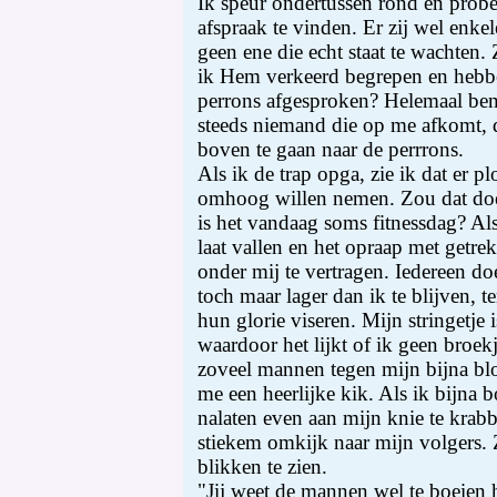
Ik speur ondertussen rond en probe
afspraak te vinden. Er zij wel enk
geen ene die echt staat te wachten. 
ik Hem verkeerd begrepen en hebb
perrons afgesproken? Helemaal be
steeds niemand die op me afkomt, d
boven te gaan naar de perrrons.
Als ik de trap opga, zie ik dat er p
omhoog willen nemen. Zou dat door
is het vandaag soms fitnessdag? Als
laat vallen en het opraap met getrek
onder mij te vertragen. Iedereen doe
toch maar lager dan ik te blijven, te
hun glorie viseren. Mijn stringetje i
waardoor het lijkt of ik geen broek
zoveel mannen tegen mijn bijna blo
me een heerlijke kik. Als ik bijna 
nalaten even aan mijn knie te krabb
stiekem omkijk naar mijn volgers. Z
blikken te zien.
"Jij weet de mannen wel te boeien h