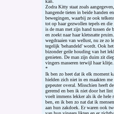
kan.
Zodra Kitty staat zoals aangegeve
hangende tieten in beide handen e
bewegingen, waarbij ze ook telkens 
tot op haar gezwollen tepels en die
is de man met zijn hand tussen de 
en zoekt naar haar kletsnatte pruim.
wegdraaien van wellust, nu ze zo l
tegelijk 'behandeld' wordt. Ook he
bizonder geile houding van het lekk
genieten. De man zijn duim zit diep
vingers masseren terwijl haar klitje.
*
Ik ben zo heet dat ik elk moment k
hielden zich niet in en maakten me
gepeuter overal. Misschien heeft d
geremd en ben ik niet door het lin
voelt immens lekker als ik de hele r
ben, en ik ben zo nat dat ik mense
aan hun zakdoek. Er waren ook tw
van hun vingers likten en er zichtb