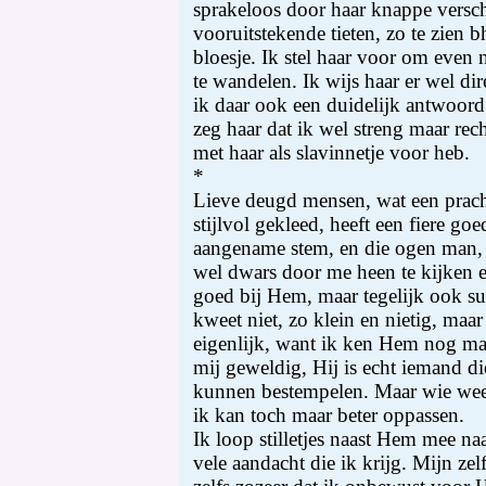
sprakeloos door haar knappe versch
vooruitstekende tieten, zo te zien 
bloesje. Ik stel haar voor om even 
te wandelen. Ik wijs haar er wel dire
ik daar ook een duidelijk antwoord 
zeg haar dat ik wel streng maar rec
met haar als slavinnetje voor heb.
*
Lieve deugd mensen, wat een pracht
stijlvol gekleed, heeft een fiere go
aangename stem, en die ogen man, o
wel dwars door me heen te kijken e
goed bij Hem, maar tegelijk ook su
kweet niet, zo klein en nietig, maa
eigenlijk, want ik ken Hem nog maa
mij geweldig, Hij is echt iemand die
kunnen bestempelen. Maar wie weet 
ik kan toch maar beter oppassen.
Ik loop stilletjes naast Hem mee na
vele aandacht die ik krijg. Mijn zel