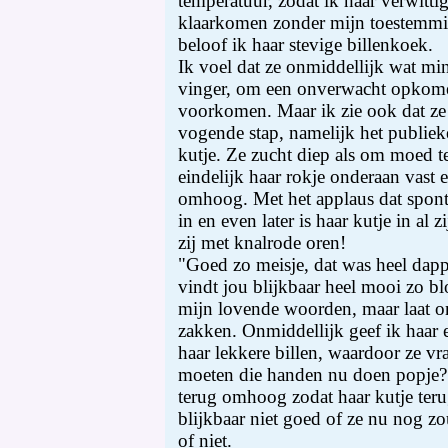
temperatuur, zodat ik haar verwitti
klaarkomen zonder mijn toestemmin
beloof ik haar stevige billenkoek.
Ik voel dat ze onmiddellijk wat mi
vinger, om een onverwacht opkom
voorkomen. Maar ik zie ook dat ze 
vogende stap, namelijk het publieke
kutje. Ze zucht diep als om moed t
eindelijk haar rokje onderaan vast 
omhoog. Met het applaus dat spontaa
in en even later is haar kutje in al zi
zij met knalrode oren!
"Goed zo meisje, dat was heel dapp
vindt jou blijkbaar heel mooi zo bl
mijn lovende woorden, maar laat 
zakken. Onmiddellijk geef ik haar 
haar lekkere billen, waardoor ze v
moeten die handen nu doen popje?"
terug omhoog zodat haar kutje terug
blijkbaar niet goed of ze nu nog z
of niet.