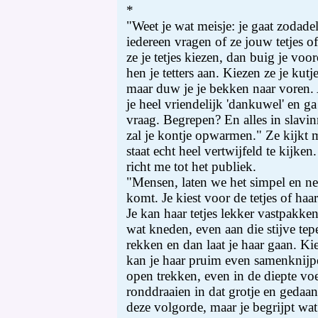
*
"Weet je wat meisje: je gaat zodade
iedereen vragen of ze jouw tetjes of
ze je tetjes kiezen, dan buig je voo
hen je tetters aan. Kiezen ze je kutje
maar duw je je bekken naar voren.
je heel vriendelijk 'dankuwel' en g
vraag. Begrepen? En alles in slavi
zal je kontje opwarmen." Ze kijkt 
staat echt heel vertwijfeld te kijken
richt me tot het publiek.
"Mensen, laten we het simpel en net
komt. Je kiest voor de tetjes of haar
Je kan haar tetjes lekker vastpakke
wat kneden, even aan die stijve tepe
rekken en dan laat je haar gaan. Kie
kan je haar pruim even samenknijpe
open trekken, even in de diepte voe
ronddraaien in dat grotje en gedaan.
deze volgorde, maar je begrijpt wat