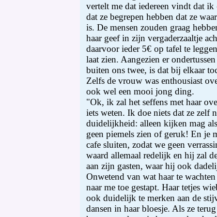
vertelt me dat iedereen vindt dat i
dat ze begrepen hebben dat ze waars
is. De mensen zouden graag hebben
haar geef in zijn vergaderzaaltje ach
daarvoor ieder 5€ op tafel te leggen
laat zien. Aangezien er ondertussen
buiten ons twee, is dat bij elkaar t
Zelfs de vrouw was enthousiast over 
ook wel een mooi jong ding.
"Ok, ik zal het seffens met haar ov
iets weten. Ik doe niets dat ze zelf n
duidelijkheid: alleen kijken mag al
geen piemels zien of geruk! En je 
cafe sluiten, zodat we geen verrassi
waard allemaal redelijk en hij zal
aan zijn gasten, waar hij ook dadel
Onwetend van wat haar te wachten 
naar me toe gestapt. Haar tetjes wie
ook duidelijk te merken aan de stij
dansen in haar bloesje. Als ze terug 