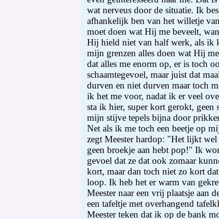
wat nerveus door de situatie. Ik be
afhankelijk ben van het willetje va
moet doen wat Hij me beveelt, wan
Hij hield niet van half werk, als 
mijn grenzen alles doen wat Hij me
dat alles me enorm op, er is toch 
schaamtegevoel, maar juist dat maa
durven en niet durven maar toch mo
ik het me voor, nadat ik er veel ove
sta ik hier, super kort gerokt, geen 
mijn stijve tepels bijna door prikke
Net als ik me toch een beetje op m
zegt Meester hardop: "Het lijkt wel 
geen broekje aan hebt pop!" Ik wo
gevoel dat ze dat ook zomaar kunne
kort, maar dan toch niet zo kort da
loop. Ik heb het er warm van gekr
Meester naar een vrij plaatsje aan d
een tafeltje met overhangend tafelkl
Meester teken dat ik op de bank mo