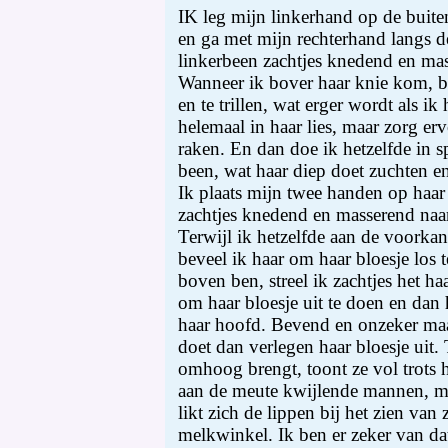
IK leg mijn linkerhand op de buite
en ga met mijn rechterhand langs 
linkerbeen zachtjes knedend en ma
Wanneer ik bover haar knie kom, be
en te trillen, wat erger wordt als ik
helemaal in haar lies, maar zorg erv
raken. En dan doe ik hetzelfde in s
been, wat haar diep doet zuchten en
Ik plaats mijn twee handen op haar
zachtjes knedend en masserend naar
Terwijl ik hetzelfde aan de voorka
beveel ik haar om haar bloesje los 
boven ben, streel ik zachtjes het ha
om haar bloesje uit te doen en dan 
haar hoofd. Bevend en onzeker maa
doet dan verlegen haar bloesje uit.
omhoog brengt, toont ze vol trots h
aan de meute kwijlende mannen, m
likt zich de lippen bij het zien van
melkwinkel. Ik ben er zeker van dat