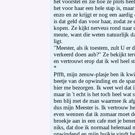
het voorstel en zie hoe ze plots hee
het voor haar een hele stap is, maa
enzo en ze krijgt er nog een aardig
is dat geld dan voor haar, zodat ze 
kopen. Ze kijkt nerveus rond naar
meute, want die weten natuurlijk dat
ligt.
"Meester, als ik toestem, zult U er 
verkeerd doen aub?" Ze bekijkt terw
en vertrouwt erop dat ik wel heel s
*
Pffft, mijn zenuw-plasje ben ik kwi
beetje van de opwinding en de spa
hier me bezorgen. Ik weet wel dat i
maar in 't echt is het toch heel wat 
ben blij met de man waarmee ik af
dus mijn Meester is. Ik vertrouw he
even wennen dat ik zomaar moet do
broekje aan in een cafe met je benen
niks, dat doe ik normaal helemaal n
opwindend en mijn buikje vindt het