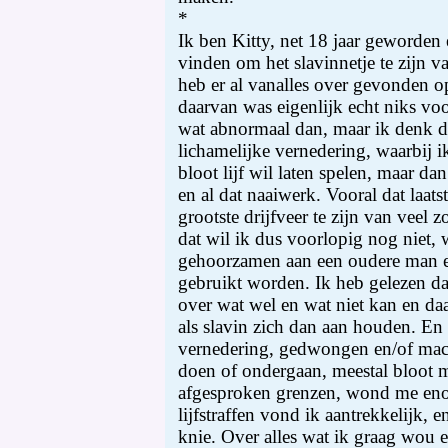
*
Ik ben Kitty, net 18 jaar geworden
vinden om het slavinnetje te zijn v
heb er al vanalles over gevonden op
daarvan was eigenlijk echt niks vo
wat abnormaal dan, maar ik denk d
lichamelijke vernedering, waarbij 
bloot lijf wil laten spelen, maar da
en al dat naaiwerk. Vooral dat laatst
grootste drijfveer te zijn van veel 
dat wil ik dus voorlopig nog niet,
gehoorzamen aan een oudere man en
gebruikt worden. Ik heb gelezen d
over wat wel en wat niet kan en d
als slavin zich dan aan houden. En 
vernedering, gedwongen en/of mach
doen of ondergaan, meestal bloot 
afgesproken grenzen, wond me eno
lijfstraffen vond ik aantrekkelijk, 
knie. Over alles wat ik graag wou