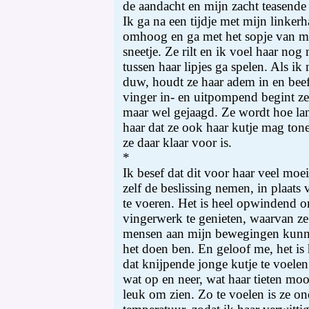
de aandacht en mijn zacht teasende
Ik ga na een tijdje met mijn linker
omhoog en ga met het sopje van mi
sneetje. Ze rilt en ik voel haar nog 
tussen haar lipjes ga spelen. Als ik
duw, houdt ze haar adem in en bee
vinger in- en uitpompend begint ze
maar wel gejaagd. Ze wordt hoe lan
haar dat ze ook haar kutje mag ton
ze daar klaar voor is.
*
Ik besef dat dit voor haar veel moei
zelf de beslissing nemen, in plaats
te voeren. Het is heel opwindend o
vingerwerk te genieten, waarvan ze
mensen aan mijn bewegingen kunnen
het doen ben. En geloof me, het is 
dat knijpende jonge kutje te voelen 
wat op en neer, wat haar tieten mo
leuk om zien. Zo te voelen is ze o