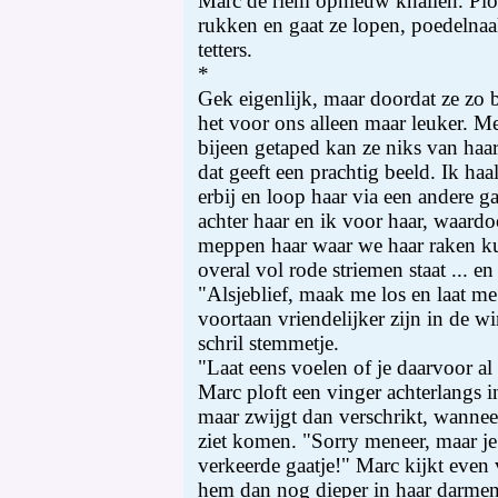
Marc de riem opnieuw knallen. Plots
rukken en gaat ze lopen, poedelna
tetters.
*
Gek eigenlijk, maar doordat ze zo 
het voor ons alleen maar leuker. M
bijeen getaped kan ze niks van haa
dat geeft een prachtig beeld. Ik ha
erbij en loop haar via een andere 
achter haar en ik voor haar, waard
meppen haar waar we haar raken ku
overal vol rode striemen staat ... en
"Alsjeblief, maak me los en laat me g
voortaan vriendelijker zijn in de w
schril stemmetje.
"Laat eens voelen of je daarvoor a
Marc ploft een vinger achterlangs in
maar zwijgt dan verschrikt, wanne
ziet komen. "Sorry meneer, maar je 
verkeerde gaatje!" Marc kijkt eve
hem dan nog dieper in haar darmen.