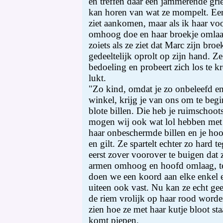
en treffen daar een jammerende griet
kan horen van wat ze mompelt. Eerst
ziet aankomen, maar als ik haar voo
omhoog doe en haar broekje omlaag
zoiets als ze ziet dat Marc zijn bro
gedeeltelijk oprolt op zijn hand. Ze
bedoeling en probeert zich los te k
lukt.
"Zo kind, omdat je zo onbeleefd e
winkel, krijg je van ons om te beg
blote billen. Die heb je ruimschoot
mogen wij ook wat lol hebben met 
haar onbeschermde billen en je ho
en gilt. Ze spartelt echter zo hard 
eerst zover voorover te buigen dat 
armen omhoog en hoofd omlaag, te
doen we een koord aan elke enkel e
uiteen ook vast. Nu kan ze echt ge
de riem vrolijk op haar rood word
zien hoe ze met haar kutje bloot staa
komt piepen.