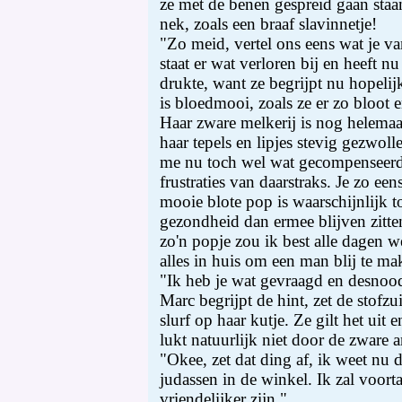
ze met de benen gespreid gaan staa
nek, zoals een braaf slavinnetje!
"Zo meid, vertel ons eens wat je v
staat er wat verloren bij en heeft n
drukte, want ze begrijpt nu hopelijk
is bloedmooi, zoals ze er zo bloot e
Haar zware melkerij is nog helemaa
haar tepels en lipjes stevig gezwoll
me nu toch wel wat gecompenseerd
frustraties van daarstraks. Je zo ee
mooie blote pop is waarschijnlijk t
gezondheid dan ermee blijven zitte
zo'n popje zou ik best alle dagen we
alles in huis om een man blij te ma
"Ik heb je wat gevraagd en desnood
Marc begrijpt de hint, zet de stofz
slurf op haar kutje. Ze gilt het uit
lukt natuurlijk niet door de zware 
"Okee, zet dat ding af, ik weet nu da
judassen in de winkel. Ik zal voort
vriendelijker zijn."