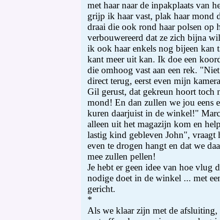
met haar naar de inpakplaats van 
grijp ik haar vast, plak haar mond 
draai die ook rond haar polsen op h
verbouwereerd dat ze zich bijna wil
ik ook haar enkels nog bijeen kan 
kant meer uit kan. Ik doe een koor
die omhoog vast aan een rek. "Nie
direct terug, eerst even mijn kamer
Gil gerust, dat gekreun hoort toch 
mond! En dan zullen we jou eens ee
kuren daarjuist in de winkel!" Marc 
alleen uit het magazijn kom en help 
lastig kind gebleven John", vraagt h
even te drogen hangt en dat we daar
mee zullen pellen!
Je hebt er geen idee van hoe vlug 
nodige doet in de winkel ... met e
gericht.
*
Als we klaar zijn met de afsluiting