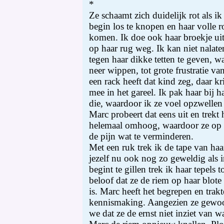
*
Ze schaamt zich duidelijk rot als i
begin los te knopen en haar volle 
komen. Ik doe ook haar broekje uit
op haar rug weg. Ik kan niet nala
tegen haar dikke tetten te geven, w
neer wippen, tot grote frustratie va
een rack heeft dat kind zeg, daar kr
mee in het gareel. Ik pak haar bij ha
die, waardoor ik ze voel opzwellen
Marc probeert dat eens uit en trekt 
helemaal omhoog, waardoor ze op h
de pijn wat te verminderen.
Met een ruk trek ik de tape van ha
jezelf nu ook nog zo geweldig als 
begint te gillen trek ik haar tepels 
beloof dat ze de riem op haar blote ku
is. Marc heeft het begrepen en trakt
kennismaking. Aangezien ze gewoon 
we dat ze de ernst niet inziet van w