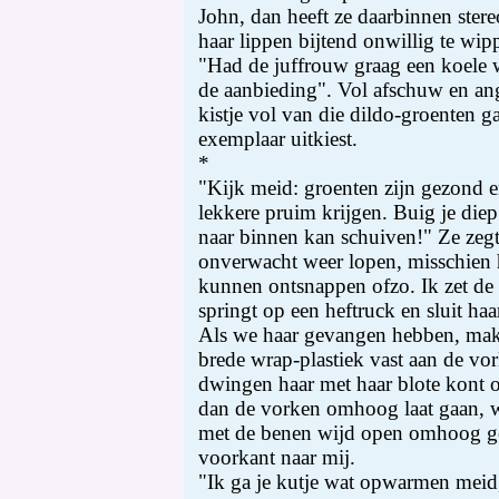
John, dan heeft ze daarbinnen stereo
haar lippen bijtend onwillig te wip
"Had de juffrouw graag een koele wo
de aanbieding". Vol afschuw en ang
kistje vol van die dildo-groenten ga
exemplaar uitkiest.
*
"Kijk meid: groenten zijn gezond en
lekkere pruim krijgen. Buig je die
naar binnen kan schuiven!" Ze zegt
onverwacht weer lopen, misschien 
kunnen ontsnappen ofzo. Ik zet de
springt op een heftruck en sluit haa
Als we haar gevangen hebben, mak
brede wrap-plastiek vast aan de vo
dwingen haar met haar blote kont 
dan de vorken omhoog laat gaan, 
met de benen wijd open omhoog ge
voorkant naar mij.
"Ik ga je kutje wat opwarmen meid,