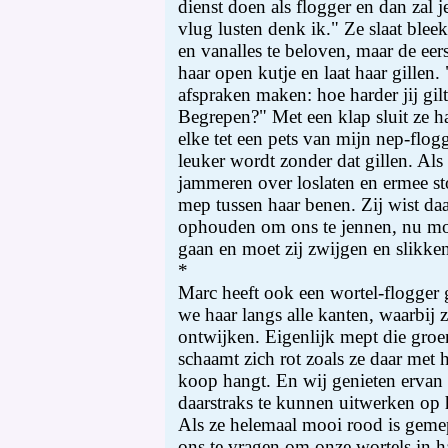
dienst doen als flogger en dan zal j
vlug lusten denk ik." Ze slaat blee
en vanalles te beloven, maar de eer
haar open kutje en laat haar gillen
afspraken maken: hoe harder jij gilt
Begrepen?" Met een klap sluit ze h
elke tet een pets van mijn nep-flogg
leuker wordt zonder dat gillen. Als
jammeren over loslaten en ermee s
mep tussen haar benen. Zij wist da
ophouden om ons te jennen, nu mo
gaan en moet zij zwijgen en slikke
*
Marc heeft ook een wortel-flogge
we haar langs alle kanten, waarbij z
ontwijken. Eigenlijk mept die groen
schaamt zich rot zoals ze daar met h
koop hangt. En wij genieten ervan 
daarstraks te kunnen uitwerken op ha
Als ze helemaal mooi rood is gemep
ons te vragen om onze wortels in 