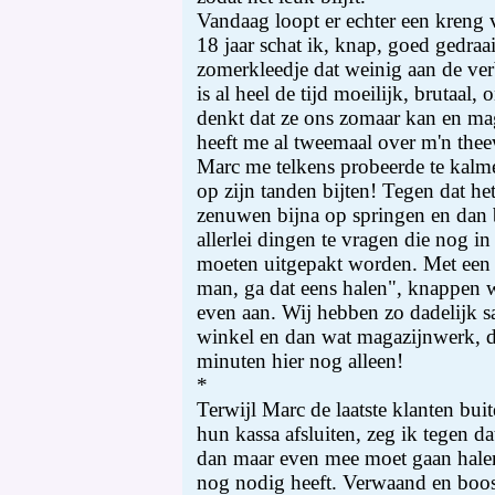
Vandaag loopt er echter een kreng v
18 jaar schat ik, knap, goed gedraai
zomerkleedje dat weinig aan de ver
is al heel de tijd moeilijk, brutaal
denkt dat ze ons zomaar kan en ma
heeft me al tweemaal over m'n thee
Marc me telkens probeerde te kalme
op zijn tanden bijten! Tegen dat het 
zenuwen bijna op springen en dan 
allerlei dingen te vragen die nog i
moeten uitgepakt worden. Met een br
man, ga dat eens halen", knappen w
even aan. Wij hebben zo dadelijk s
winkel en dan wat magazijnwerk, d
minuten hier nog alleen!
*
Terwijl Marc de laatste klanten buit
hun kassa afsluiten, zeg ik tegen da
dan maar even mee moet gaan halen
nog nodig heeft. Verwaand en boos