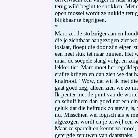
terug wild begint te snokken. Met
open mossel wordt ze nukkig terug s
blijkbaar te begrijpen.
*
Marc zet de stofzuiger aan en houdt 
die je zichtbaar aangezogen ziet wo
loslaat, floept die door zijn eigen
een heel stuk tet naar binnen. Het 
maar de soepele slang volgt en zui
lekker tiet. Marc moet het regelkle
eraf te krijgen en dan zien we dat h
knalrood. "Wow, dat wil ik met die
gaat goed zeg, alleen zien we zo ni
Ik peuter met de punt van de wortel
en schuif hem dan goed nat een ein
geluk dat die heftruck zo stevig is,
nu. Misschien wel logisch als je m
afgezogen wordt en je terwijl een wo
Maar ze spartelt en kermt zo mooi, 
getergde zenuwen van daarstraks.