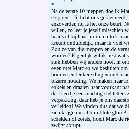
*
Na de eerste 10 meppen doe ik Mar
stoppen. "Jij hebt ons gekleineerd,
enzoverder, nu is het onze beurt. 
willen, zo leer je jezelf misschien 
haar vol bij haar pruim en trek ha
kreunt onduidelijk, maar ik voel we
Zou ze van die meppen en de ver
worden? Eigenlijk wil ik best wat s
stuk hebben wij anders nooit in on
even met Marc en we besluiten om 
houden en leukere dingen met haar t
bizarre houding. We maken haar los
enkels en draaien haar voorkant naa
dat kleedje een machtig stel tetters 
verpakking, daar heb je ons daars
verleiden! We vinden dus dat we di
zien krijgen in al hun blote glorie!"
schelden of zoiets, hoeft Marc de ri
zwijgt abrupt.