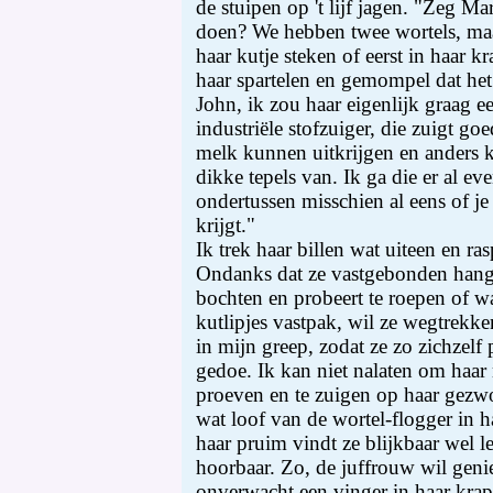
de stuipen op 't lijf jagen. "Zeg Ma
doen? We hebben twee wortels, maar
haar kutje steken of eerst in haar k
haar spartelen en gemompel dat het 
John, ik zou haar eigenlijk graag 
industriële stofzuiger, die zuigt go
melk kunnen uitkrijgen en anders kr
dikke tepels van. Ik ga die er al even
ondertussen misschien al eens of je
krijgt."
Ik trek haar billen wat uiteen en ras
Ondanks dat ze vastgebonden hangt,
bochten en probeert te roepen of w
kutlipjes vastpak, wil ze wegtrekke
in mijn greep, zodat ze zo zichzelf 
gedoe. Ik kan niet nalaten om haar 
proeven en te zuigen op haar gezwol
wat loof van de wortel-flogger in 
haar pruim vindt ze blijkbaar wel l
hoorbaar. Zo, de juffrouw wil genie
onverwacht een vinger in haar krapp