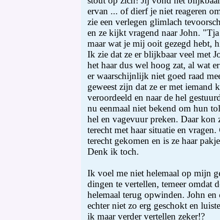
stout op zich! Jij vond het blijkbaa
ervan ... of dierf je niet reageren o
zie een verlegen glimlach tevoorsc
en ze kijkt vragend naar John. "Tja
maar wat je mij ooit gezegd hebt, hi
Ik zie dat ze er blijkbaar veel met J
het haar dus wel hoog zat, al wat er
er waarschijnlijk niet goed raad mee
geweest zijn dat ze er met iemand 
veroordeeld en naar de hel gestuu
nu eenmaal niet bekend om hun tol
hel en vagevuur preken. Daar kon z
terecht met haar situatie en vragen.
terecht gekomen en is ze haar pakje 
Denk ik toch.
Ik voel me niet helemaal op mijn 
dingen te vertellen, temeer omdat 
helemaal terug opwinden. John en 
echter niet zo erg geschokt en luist
ik maar verder vertellen zeker!?