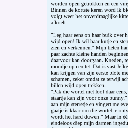
worden open getrokken en een ving
Binnen de kortste keren word ik bl
volgt weer het onverdraaglijke kit
afkoelt.
"Leg haar eens op haar buik over h
wijd open! Ik wil haar kutje en ste
zien en verkennen." Mijn tieten ha
paar zachte kleine handen beginnen
daarvoor kan doorgaan. Kneden, tep
mondje op een tet. Dat is vast Jefk
kan krijgen van zijn eerste blote m
schamen, zeker omdat ze terwijl ach
billen wijd open trekken.
"Pak die wortel met loof daar eens,
staartje kan zijn voor onze bunny.
aan mijn sterretje en vingert me ev
gaatje is klaar om die wortel te on
wordt het hard duwen!" Maar in éé
eindeloos diep mijn darmen inged