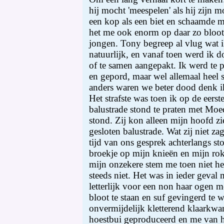
hij mocht 'meespelen' als hij zijn 
een kop als een biet en schaamde m
het me ook enorm op daar zo bloot
jongen. Tony begreep al vlug wat i
natuurlijk, en vanaf toen werd ik d
of te samen aangepakt. Ik werd te 
en gepord, maar wel allemaal heel 
anders waren we beter dood denk i
Het strafste was toen ik op de eerst
balustrade stond te praten met Moe
stond. Zij kon alleen mijn hoofd z
gesloten balustrade. Wat zij niet z
tijd van ons gesprek achterlangs st
broekje op mijn knieën en mijn r
mijn onzekere stem me toen niet hee
steeds niet. Het was in ieder geva
letterlijk voor een non haar ogen m
bloot te staan en suf gevingerd te 
onvermijdelijk kletterend klaarkw
hoestbui geproduceerd en me van 