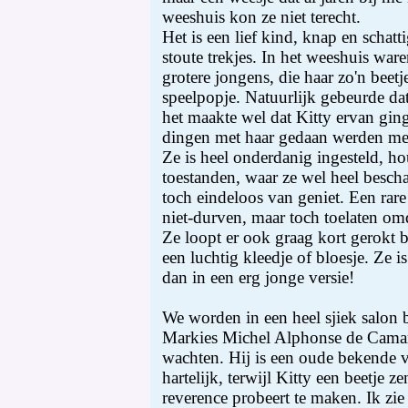
weeshuis kon ze niet terecht.
Het is een lief kind, knap en schatt
stoute trekjes. In het weeshuis war
grotere jongens, die haar zo'n beet
speelpopje. Natuurlijk gebeurde da
het maakte wel dat Kitty ervan gin
dingen met haar gedaan werden met
Ze is heel onderdanig ingesteld, h
toestanden, waar ze wel heel bescha
toch eindeloos van geniet. Een rar
niet-durven, maar toch toelaten om
Ze loopt er ook graag kort gerokt b
een luchtig kleedje of bloesje. Ze i
dan in een erg jonge versie!
We worden in een heel sjiek salon 
Markies Michel Alphonse de Camarq
wachten. Hij is een oude bekende 
hartelijk, terwijl Kitty een beetje 
reverence probeert te maken. Ik zie