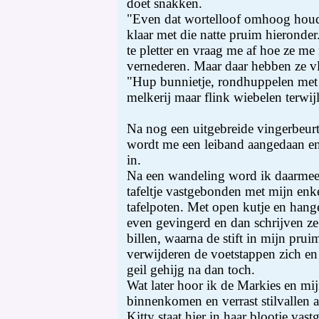
doet snakken.
"Even dat wortelloof omhoog houd
klaar met die natte pruim hieronde
te pletter en vraag me af hoe ze m
vernederen. Maar daar hebben ze 
"Hup bunnietje, rondhuppelen met je
melkerij maar flink wiebelen terwijl
Na nog een uitgebreide vingerbeurt 
wordt me een leiband aangedaan e
in.
Na een wandeling word ik daarmee 
tafeltje vastgebonden met mijn enke
tafelpoten. Met open kutje en hang
even gevingerd en dan schrijven ze m
billen, waarna de stift in mijn pr
verwijderen de voetstappen zich en 
geil gehijg na dan toch.
Wat later hoor ik de Markies en mi
binnenkomen en verrast stilvallen a
Kitty staat hier in haar blootje vas