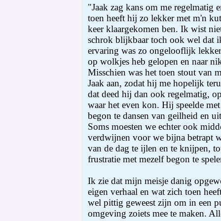
"Jaak zag kans om me regelmatig er
toen heeft hij zo lekker met m'n kut
keer klaargekomen ben. Ik wist ni
schrok blijkbaar toch ook wel dat i
ervaring was zo ongelooflijk lekker
op wolkjes heb gelopen en naar ni
Misschien was het toen stout van mij
Jaak aan, zodat hij me hopelijk t
dat deed hij dan ook regelmatig, op
waar het even kon. Hij speelde met m
begon te dansen van geilheid en ui
Soms moesten we echter ook midden 
verdwijnen voor we bijna betrapt w
van de dag te ijlen en te knijpen, t
frustratie met mezelf begon te spele
Ik zie dat mijn meisje danig opge
eigen verhaal en wat zich toen heeft
wel pittig geweest zijn om in een p
omgeving zoiets mee te maken. All