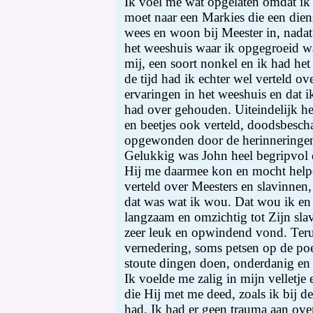
Ik voel me wat opgelaten omdat ik
moet naar een Markies die een dien
wees en woon bij Meester in, nadat 
het weeshuis waar ik opgegroeid was
mij, een soort nonkel en ik had he
de tijd had ik echter wel verteld o
ervaringen in het weeshuis en dat i
had over gehouden. Uiteindelijk h
en beetjes ook verteld, doodsbesc
opgewonden door de herinneringe
Gelukkig was John heel begripvol 
Hij me daarmee kon en mocht helpe
verteld over Meesters en slavinnen,
dat was wat ik wou. Dat wou ik en
langzaam en omzichtig tot Zijn sla
zeer leuk en opwindend vond. Teru
vernedering, soms petsen op de poe
stoute dingen doen, onderdanig e
Ik voelde me zalig in mijn velletje 
die Hij met me deed, zoals ik bij d
had. Ik had er geen trauma aan ov