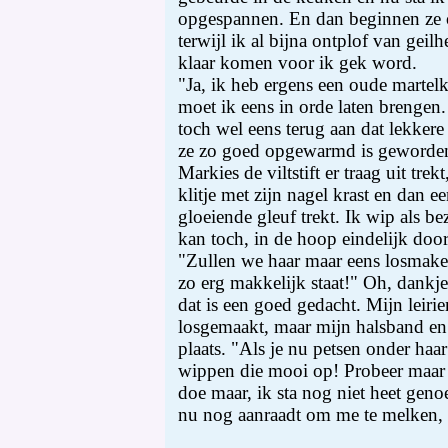
opgespannen. En dan beginnen ze o
terwijl ik al bijna ontplof van geilh
klaar komen voor ik gek word.
"Ja, ik heb ergens een oude martelk
moet ik eens in orde laten brengen
toch wel eens terug aan dat lekkere
ze zo goed opgewarmd is geworden
Markies de viltstift er traag uit trekt
klitje met zijn nagel krast en dan 
gloeiende gleuf trekt. Ik wip als be
kan toch, in de hoop eindelijk door 
"Zullen we haar maar eens losmaken
zo erg makkelijk staat!" Oh, dankj
dat is een goed gedacht. Mijn leir
losgemaakt, maar mijn halsband en
plaats. "Als je nu petsen onder haar
wippen die mooi op! Probeer maar e
doe maar, ik sta nog niet heet gen
nu nog aanraadt om me te melken, d