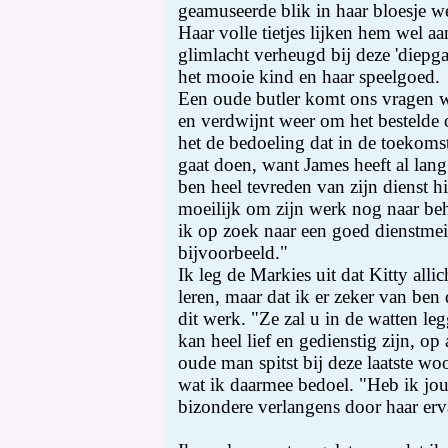
geamuseerde blik in haar bloesje we
Haar volle tietjes lijken hem wel aa
glimlacht verheugd bij deze 'diep
het mooie kind en haar speelgoed.
Een oude butler komt ons vragen 
en verdwijnt weer om het bestelde o
het de bedoeling dat in de toekoms
gaat doen, want James heeft al lang
ben heel tevreden van zijn dienst hi
moeilijk om zijn werk nog naar be
ik op zoek naar een goed dienstmeis
bijvoorbeeld."
Ik leg de Markies uit dat Kitty alli
leren, maar dat ik er zeker van ben 
dit werk. "Ze zal u in de watten le
kan heel lief en gedienstig zijn, op
oude man spitst bij deze laatste wo
wat ik daarmee bedoel. "Heb ik jou 
bizondere verlangens door haar er