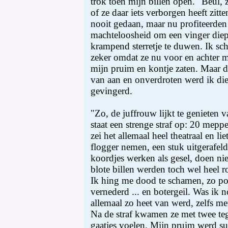
trok toen mijn billen open. "Beul, z
of ze daar iets verborgen heeft zit
nooit gedaan, maar nu profiteerden
machteloosheid om een vinger diep
krampend sterretje te duwen. Ik s
zeker omdat ze nu voor en achter 
mijn pruim en kontje zaten. Maar da
van aan en onverdroten werd ik di
gevingerd.
"Zo, de juffrouw lijkt te genieten 
staat een strenge straf op: 20 mepp
zei het allemaal heel theatraal en li
flogger nemen, een stuk uitgerafeld
koordjes werken als gesel, doen nie
blote billen werden toch wel heel r
Ik hing me dood te schamen, zo po
vernederd ... en botergeil. Was ik 
allemaal zo heet van werd, zelfs met
Na de straf kwamen ze met twee teg
gaatjes voelen. Mijn pruim werd s