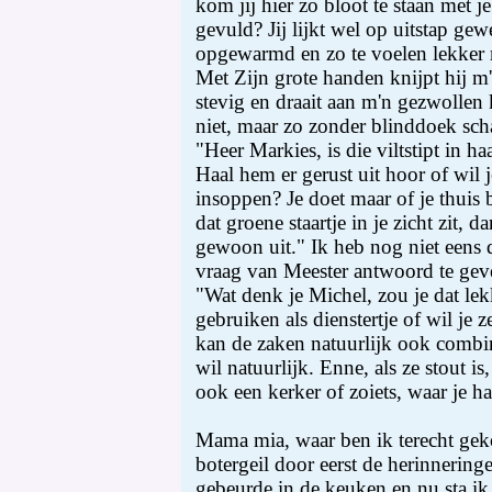
kom jij hier zo bloot te staan met j
gevuld? Jij lijkt wel op uitstap gewe
opgewarmd en zo te voelen lekker m
Met Zijn grote handen knijpt hij m
stevig en draait aan m'n gezwollen
niet, maar zo zonder blinddoek sc
"Heer Markies, is die viltstipt in 
Haal hem er gerust uit hoor of wil 
insoppen? Je doet maar of je thuis 
dat groene staartje in je zicht zit, d
gewoon uit." Ik heb nog niet eens
vraag van Meester antwoord te gev
"Wat denk je Michel, zou je dat le
gebruiken als dienstertje of wil je ze
kan de zaken natuurlijk ook combine
wil natuurlijk. Enne, als ze stout is,
ook een kerker of zoiets, waar je ha
Mama mia, waar ben ik terecht gek
botergeil door eerst de herinnerin
gebeurde in de keuken en nu sta ik 