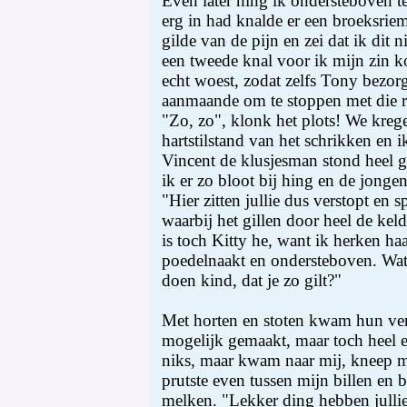
Even later hing ik ondersteboven t
erg in had knalde er een broeksriem
gilde van de pijn en zei dat ik dit 
een tweede knal voor ik mijn zin 
echt woest, zodat zelfs Tony bezor
aanmaande om te stoppen met die 
"Zo, zo", klonk het plots! We krege
hartstilstand van het schrikken en 
Vincent de klusjesman stond heel ge
ik er zo bloot bij hing en de jonge
"Hier zitten jullie dus verstopt en sp
waarbij het gillen door heel de kel
is toch Kitty he, want ik herken haa
poedelnaakt en ondersteboven. Wat 
doen kind, dat je zo gilt?"
Met horten en stoten kwam hun ver
mogelijk gemaakt, maar toch heel e
niks, maar kwam naar mij, kneep m'
prutste even tussen mijn billen en
melken. "Lekker ding hebben jullie