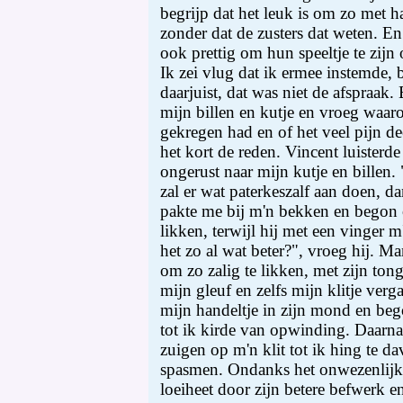
begrijp dat het leuk is om zo met h
zonder dat de zusters dat weten. En j
ook prettig om hun speeltje te zij
Ik zei vlug dat ik ermee instemde, b
daarjuist, dat was niet de afspraak.
mijn billen en kutje en vroeg waar
gekregen had en of het veel pijn de
het kort de reden. Vincent luisterd
ongerust naar mijn kutje en billen. "
zal er wat paterkeszalf aan doen, da
pakte me bij m'n bekken en begon 
likken, terwijl hij met een vinger 
het zo al wat beter?", vroeg hij. Ma
om zo zalig te likken, met zijn tong
mijn gleuf en zelfs mijn klitje verga
mijn handeltje in zijn mond en beg
tot ik kirde van opwinding. Daarna
zuigen op m'n klit tot ik hing te da
spasmen. Ondanks het onwezenlijke
loeiheet door zijn betere befwerk 