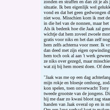
zonden en straffen en dan zit je als 
situatie. Ik ben eigenlijk wel geluk
vond en dat het geen gedwongen d
niet wou. Misschien kom ik met d
in die hel van de nonnen, maar het 
Als ik bedenk hoe die Jaak zal gen
wichtje dat hem zoveel zwoele mo
gratis voor niks en het dan zelf no
hem zelfs achterna voor meer. Ik v
dan deed met zijn eigen opwinding,
hem toch ook al aan 't werk geweest
ze niks over gezegd, maar misschien
wat zij bij hem moest doen. Of dee
"Jaak was me op een dag achterlang
mijn rokje en bloesje omhoog, zoda
kon spelen, toen onverwacht Tony 
tweede grootste van de jongens. Di
hij me daar zo kwasi bloot zag staa
handen van Jaak overal op en in mi
Om een lang verhaal kort te maken