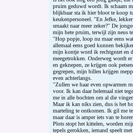
pruim geduwd wordt. Ik schaam m
blijkbaar sta ik hier bloot te koop 
keukenpersoneel. "En Jefke, lekker 
smaakt naar meer zeker?" De jonge
mijn hete pruim, terwijl zijn neus t
"Hop popje, loop nu maar eens wat
allemaal eens goed kunnen bekijke
mijn kontje word ik rechtgezet en
meegetrokken. Onderweg wordt er a
en geknepen, ze krijgen ook petsen
gegrepen, mijn billen krijgen mep
even achterlangs.
"Zullen we haar even opwarmen met 
voor. Ik kan daar helemaal niet teg
me in alle bochten om al die vinge
Maar ik kan niks zien, dus is het 
marteling te ontkomen. Ik gil me te
maar daar is amper iets van te hore
Plots stopt het kittelen, worden mi
tepels gerokken, iemand speelt met 