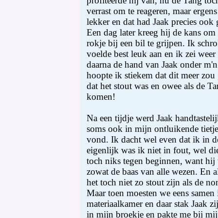
profiteerde hij van, nu de Tang toc
verrast om te reageren, maar ergen
lekker en dat had Jaak precies ook
Een dag later kreeg hij de kans o
rokje bij een bil te grijpen. Ik sch
voelde best leuk aan en ik zei weer
daarna de hand van Jaak onder m'n
hoopte ik stiekem dat dit meer zou 
dat het stout was en owee als de Ta
komen!
Na een tijdje werd Jaak handtasteli
soms ook in mijn ontluikende tietje
vond. Ik dacht wel even dat ik in 
eigenlijk was ik niet in fout, wel d
toch niks tegen beginnen, want hij
zowat de baas van alle wezen. En al
het toch niet zo stout zijn als de 
Maar toen moesten we eens samen i
materiaalkamer en daar stak Jaak 
in mijn broekje en pakte me bij mi