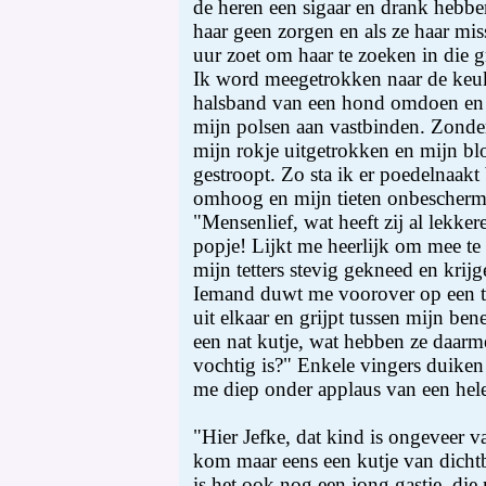
de heren een sigaar en drank hebbe
haar geen zorgen en als ze haar mis
uur zoet om haar te zoeken in die g
Ik word meegetrokken naar de keu
halsband van een hond omdoen en d
mijn polsen aan vastbinden. Zonde
mijn rokje uitgetrokken en mijn b
gestroopt. Zo sta ik er poedelnaakt
omhoog en mijn tieten onbescherm
"Mensenlief, wat heeft zij al lekker
popje! Lijkt me heerlijk om mee te
mijn tetters stevig gekneed en krij
Iemand duwt me voorover op een ta
uit elkaar en grijpt tussen mijn ben
een nat kutje, wat hebben ze daarm
vochtig is?" Enkele vingers duiken
me diep onder applaus van een hel
"Hier Jefke, dat kind is ongeveer va
kom maar eens een kutje van dichtb
is het ook nog een jong gastje, die