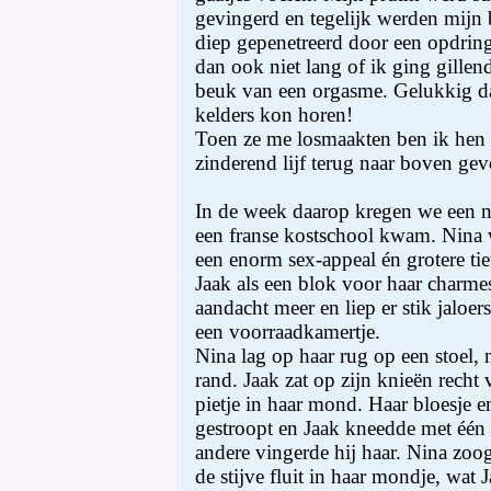
gevingerd en tegelijk werden mijn
diep gepenetreerd door een opdring
dan ook niet lang of ik ging gille
beuk van een orgasme. Gelukkig da
kelders kon horen!
Toen ze me losmaakten ben ik hen 
zinderend lijf terug naar boven gev
In de week daarop kregen we een n
een franse kostschool kwam. Nina w
een enorm sex-appeal én grotere tiet
Jaak als een blok voor haar charmes 
aandacht meer en liep er stik jaloers
een voorraadkamertje.
Nina lag op haar rug op een stoel,
rand. Jaak zat op zijn knieën recht 
pietje in haar mond. Haar bloesje
gestroopt en Jaak kneedde met één 
andere vingerde hij haar. Nina zo
de stijve fluit in haar mondje, wat 