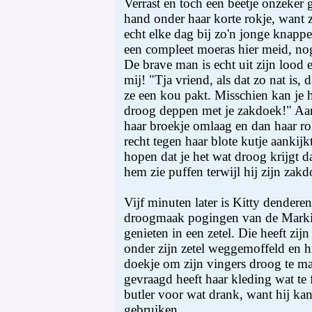
Verrast en toch een beetje onzeker 
hand onder haar korte rokje, want z
echt elke dag bij zo'n jonge knappe
een compleet moeras hier meid, nog
De brave man is echt uit zijn lood 
mij! "Tja vriend, als dat zo nat is, 
ze een kou pakt. Misschien kan je 
droog deppen met je zakdoek!" Aar
haar broekje omlaag en dan haar r
recht tegen haar blote kutje aanki
hopen dat je het wat droog krijgt da
hem zie puffen terwijl hij zijn zakd
Vijf minuten later is Kitty dender
droogmaak pogingen van de Markies 
genieten in een zetel. Die heeft zijn
onder zijn zetel weggemoffeld en h
doekje om zijn vingers droog te ma
gevraagd heeft haar kleding wat te f
butler voor wat drank, want hij kan
gebruiken.