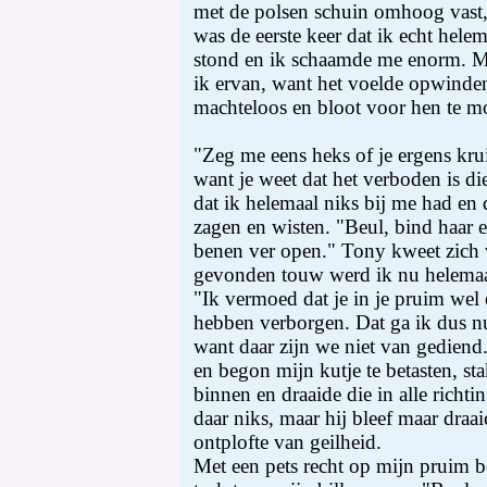
met de polsen schuin omhoog vast, 
was de eerste keer dat ik echt hel
stond en ik schaamde me enorm. M
ik ervan, want het voelde opwinde
machteloos en bloot voor hen te mo
"Zeg me eens heks of je ergens krui
want je weet dat het verboden is di
dat ik helemaal niks bij me had en 
zagen en wisten. "Beul, bind haar 
benen ver open." Tony kweet zich 
gevonden touw werd ik nu helemaa
"Ik vermoed dat je in je pruim wel
hebben verborgen. Dat ga ik dus n
want daar zijn we niet van gedien
en begon mijn kutje te betasten, st
binnen en draaide die in alle richti
daar niks, maar hij bleef maar draai
ontplofte van geilheid.
Met een pets recht op mijn pruim b