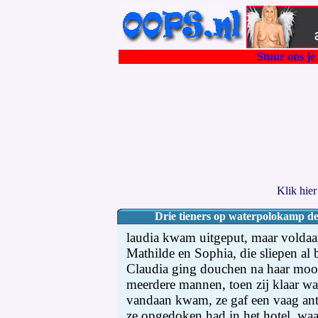
Stuur ons je 
Klik hie
Drie tieners op waterpolokamp dee
laudia kwam uitgeput, maar voldaa
Mathilde en Sophia, die sliepen al 
Claudia ging douchen na haar mooi
meerdere mannen, toen zij klaar wa
vandaan kwam, ze gaf een vaag ant
ze opgedoken had in het hotel, wa