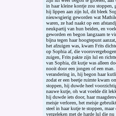
zijn lul weer begon te groeien, aan 
in haar kleine kontje zou stoppen,
hij lippen aan zijn lul, dit bleek So
nieuwsgierig geworden wat Mathil
waren, ze had naakt op een afstandj
neukpartij van hun beiden, en voeld
geworden en begon langzaam te vin
bijna tegen haar hoogtepunt aanzat,
het afzuigen was, kwam Frits dichte
op Sophia af, die voorovergeboge
zuigen, Frits pakte zijn lul en richt
van Sophia, dit kutje was alleen d
nooit door een jongen of een man
verandering in, hij begon haar kutli
zodat er een beetje ruimte kwam om 
stoppen, hij duwde heel voorzichtig
nauwe kutje, oh wat voelde dit lek
hij duwde iets door, haar maagdenv
meisje verloren, het meisje gebruik
steel in haar kutje te stoppen, maar
vergeleken met de harde lul die nu i