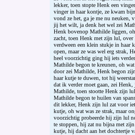
lekker, toen stopte Henk een vinger
vinger in haar kontje, ze kwam bijn
vond ze het, ga je me nu neuken, vr
jij het wilt, ja denk het wel zei Ma
Henk bovenop Mathilde liggen, oh 
zacht, toen Henk met zijn lul, over h
verdween een klein stukje in haar ku
open, maar ze was wel erg strak, H
heel voorzichtig ging hij iets verde
Mathilde begon te kreunen, oh wat v
door zei Mathilde, Henk begon zijn 
haar kutje te duwen, tot hij weersta
dat ik verder moet gaan, zei Henk, 
Mathilde, toen stootte Henk zijn lu
Mathilde begon te huilen van span
dit lekker, Henk zijn lul zat voor ie
kutje, oh wat was ze strak, maar on
voorzichtig probeerde hij zijn lul n
te stoppen, hij zat nu bijna met zij
kutje, hij dacht aan het dochtertje 