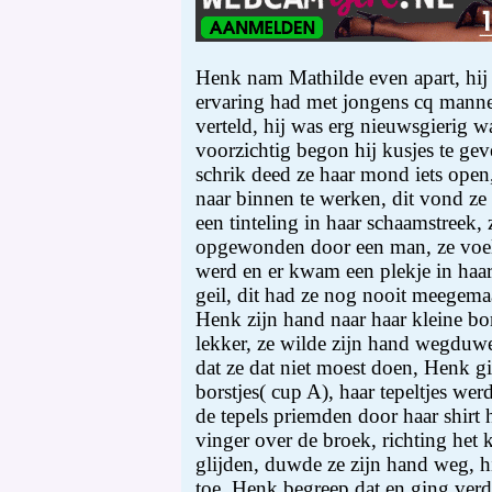
Henk nam Mathilde even apart, hij 
ervaring had met jongens cq manne
verteld, hij was erg nieuwsgierig w
voorzichtig begon hij kusjes te ge
schrik deed ze haar mond iets open,
naar binnen te werken, dit vond ze
een tinteling in haar schaamstreek,
opgewonden door een man, ze voeld
werd en er kwam een plekje in haar 
geil, dit had ze nog nooit meegem
Henk zijn hand naar haar kleine bor
lekker, ze wilde zijn hand wegduwe
dat ze dat niet moest doen, Henk gi
borstjes( cup A), haar tepeltjes w
de tepels priemden door haar shirt
vinger over de broek, richting het k
glijden, duwde ze zijn hand weg, h
toe, Henk begreep dat en ging verde