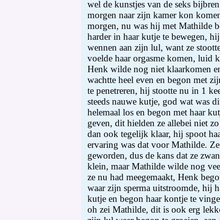
wel de kunstjes van de seks bijbren
morgen naar zijn kamer kon komen
morgen, nu was hij met Mathilde be
harder in haar kutje te bewegen, hi
wennen aan zijn lul, want ze stoott
voelde haar orgasme komen, luid 
Henk wilde nog niet klaarkomen en h
wachtte heel even en begon met zij
te penetreren, hij stootte nu in 1 ke
steeds nauwe kutje, god wat was di
helemaal los en begon met haar kut
geven, dit hielden ze allebei niet 
dan ook tegelijk klaar, hij spoot ha
ervaring was dat voor Mathilde. Ze
geworden, dus de kans dat ze zwa
klein, maar Mathilde wilde nog vee
ze nu had meegemaakt, Henk begon 
waar zijn sperma uitstroomde, hij ha
kutje en begon haar kontje te vinge
oh zei Mathilde, dit is ook erg lekke