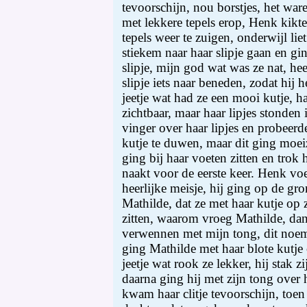
tevoorschijn, nou borstjes, het ware
met lekkere tepels erop, Henk kikt
tepels weer te zuigen, onderwijl li
stiekem naar haar slipje gaan en gi
slipje, mijn god wat was ze nat, hee
slipje iets naar beneden, zodat hij
jeetje wat had ze een mooi kutje, ha
zichtbaar, maar haar lipjes stonden 
vinger over haar lipjes en probeerd
kutje te duwen, maar dit ging moeiz
ging bij haar voeten zitten en trok h
naakt voor de eerste keer. Henk voe
heerlijke meisje, hij ging op de gro
Mathilde, dat ze met haar kutje op 
zitten, waarom vroeg Mathilde, dan 
verwennen met mijn tong, dit noem
ging Mathilde met haar blote kutje o
jeetje wat rook ze lekker, hij stak z
daarna ging hij met zijn tong over h
kwam haar clitje tevoorschijn, toen 