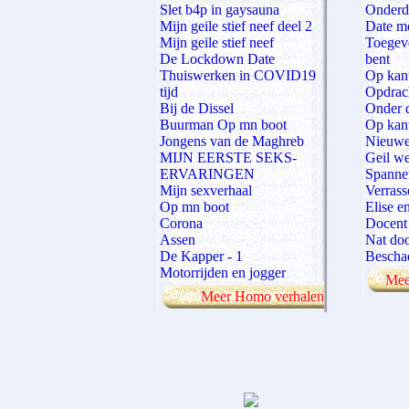
Slet b4p in gaysauna
Onderda
Mijn geile stief neef deel 2
Date m
Mijn geile stief neef
Toegeve
De Lockdown Date
bent
Thuiswerken in COVID19
Op kan
tijd
Opdrac
Bij de Dissel
Onder 
Buurman Op mn boot
Op kan
Jongens van de Maghreb
Nieuwe
MIJN EERSTE SEKS-
Geil w
ERVARINGEN
Spanne
Mijn sexverhaal
Verrass
Op mn boot
Elise e
Corona
Docent 
Assen
Nat doo
De Kapper - 1
Bescha
Motorrijden en jogger
Mee
Meer Homo verhalen