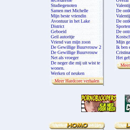
secretaresse
Overal 
Studiegenoten
Valenti
Samen met Michelle
De ontk
Mijn beste vriendin
Valenti
Avontuur in het Lake
De ontk
District
Sporten
Geboeid
De ont
Geil autoritje
Kostsch
Vriend van mijn zoon
Mijn ge
De Gewillige Buurvrouw 2
Ik ben 
De Gewillige Buurvrouw
Cristin
Net als vroeger
Het geb
De neger die mij uit wist te
Meer 
wonen.
Werken of neuken
Meer Hardcore verhalen