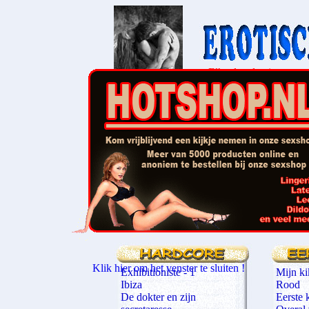
Elke dag de nieuwste v
Stuur ons je
Klik hie
Klik hier om het venster te sluiten !
Exhibitioniste - 1
Mijn ki
Ibiza
Rood
De dokter en zijn
Eerste 