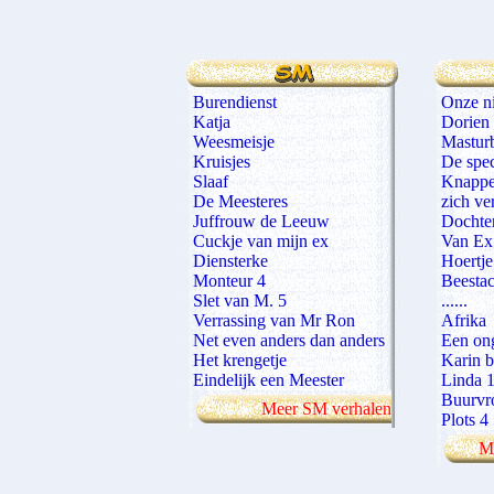
Burendienst
Onze n
Katja
Dorien
Weesmeisje
Mastur
Kruisjes
De spec
Slaaf
Knappe
De Meesteres
zich ve
Juffrouw de Leeuw
Dochter
Cuckje van mijn ex
Van Ex
Diensterke
Hoertje
Monteur 4
Beestac
Slet van M. 5
......
Verrassing van Mr Ron
Afrika
Net even anders dan anders
Een on
Het krengetje
Karin b
Eindelijk een Meester
Linda 
Buurvr
Meer SM verhalen
Plots 4
Me